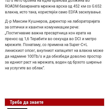
Tb/s нето брзина на една бранова должина во
ROADM базираната мрежна врска од 452 км со G.652
влакна, исто така, користејќи само EDFA засилување.
Д-р Максим Кушнеров, директор на лабораторијата
за оптички и квантни комуникации рече:
„Постигнавме важна пресвртница кон ерата на
пренос од 1,6 Терабити во секунда во DCI и метро
мрежите. Понатаму, со примена на Super-C+L
линискиот опсег, вкупниот капацитет на влакна може
да надмине 100Tb/s и да обезбеди доволно простор
за идниот раст на мрежата, воден од брзото ширење
на услугите во облак“.
Треба да знаете