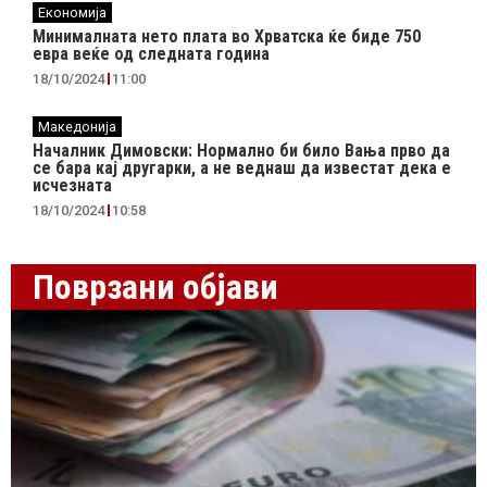
Економија
Минималната нето плата во Хрватска ќе биде 750
евра веќе од следната година
18/10/2024
11:00
Македонија
Началник Димовски: Нормално би било Вања прво да
се бара кај другарки, а не веднаш да известат дека е
исчезната
18/10/2024
10:58
Поврзани објави