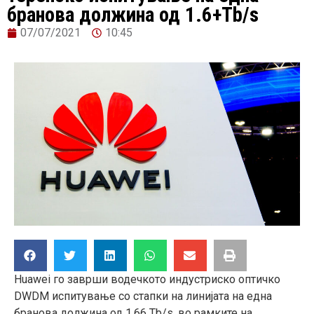
бранова должина од 1.6+Tb/s
07/07/2021
10:45
Huawei го заврши водечкото индустриско оптичко
DWDM испитување со стапки на линијата на една
бранова должина од 1,66 Tb/s, во рамките на