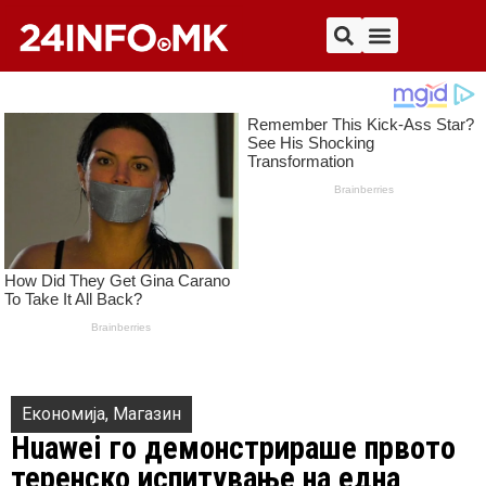
Економија
,
Магазин
Huawei го демонстрираше првото
теренско испитување на една