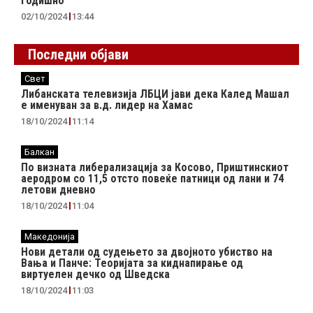
годишно
02/10/2024
13:44
Последни објави
Свет
Либанската телевизија ЛБЦИ јави дека Калед Машал
е именуван за в.д. лидер на Хамас
18/10/2024
11:14
Балкан
По визната либерализација за Косово, Приштинскиот
аеродром со 11,5 отсто повеќе патници од лани и 74
летови дневно
18/10/2024
11:04
Македонија
Нови детали од судењето за двојното убиство на
Вања и Панче: Теоријата за киднапирање од
виртуелен дечко од Шведска
18/10/2024
11:03