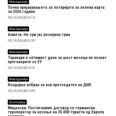
Македонија
Почна пријавувањето за лотаријата за зелена карта
за 2026 година
02/10/2024
16:14
Македонија
Ахмети: Не сум јас резервна гума
02/10/2024
15:29
Македонија
Таравари e oптимист дека за шест месеци ќе почнат
преговорите со ЕУ
02/10/2024
14:16
Македонија
Кондарко избран за нов претседател на ДИК
02/10/2024
13:59
Економија
Мицкоски: Постигнавме договор со германски
туроператор за носење на 35.000 туристи од Европа