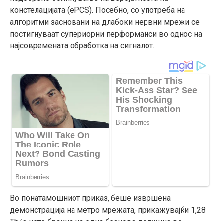
констелацијата (ePCS). Посебно, со употреба на
алгоритми засновани на длабоки нервни мрежи се
постигнуваат супериорни перформанси во однос на
најсовремената обработка на сигналот.
Во понатамошниот приказ, беше извршена
демонстрација на метро мрежата, прикажувајќи 1,28