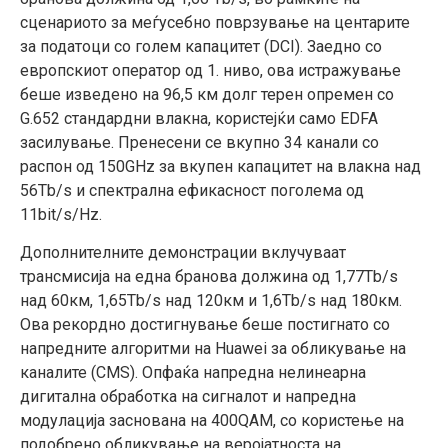
сценариото за меѓусебно поврзување на центарите
за податоци со голем капацитет (DCI). Заедно со
европскиoт оператор од 1. ниво, ова истражување
беше изведено на 96,5 км долг терен опремен со
G.652 стандардни влакна, користејќи само EDFA
засилување. Пренесени се вкупно 34 канали со
распон од 150GHz за вкупен капацитет на влакна над
56Tb/s и спектрална ефикасност поголема од
11bit/s/Hz.
Дополнителните демонстрации вклучуваат
трансмисија на една бранова должина од 1,77Tb/s
над 60км, 1,65Tb/s над 120км и 1,6Tb/s над 180км.
Ова рекордно достигнување беше постигнато со
напредните алгоритми на Huawei за обликување на
каналите (CMS). Опфаќа напредна нелинеарна
дигитална обработка на сигналот и напредна
модулација заснована на 400QAM, со користење на
подобрено обликување на веројатноста на