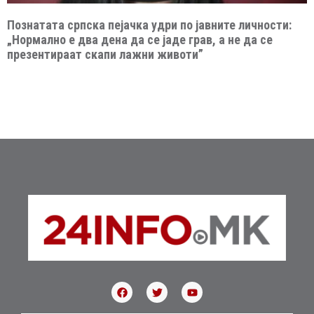
Познатата српска пејачка удри по јавните личности:
„Нормално е два дена да се јаде грав, а не да се
презентираат скапи лажни животи”