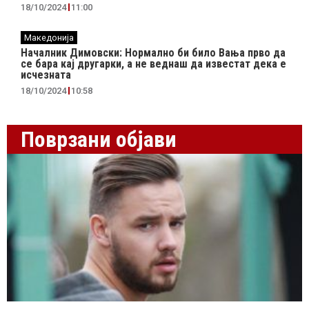
18/10/2024
11:00
Македонија
Началник Димовски: Нормално би било Вања прво да
се бара кај другарки, а не веднаш да известат дека е
исчезната
18/10/2024
10:58
Поврзани објави