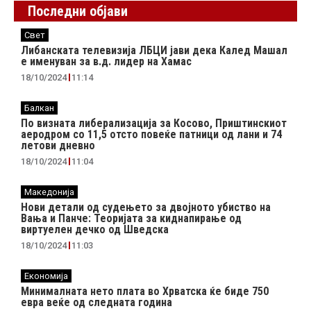
Последни објави
Свет
Либанската телевизија ЛБЦИ јави дека Калед Машал
е именуван за в.д. лидер на Хамас
18/10/2024
11:14
Балкан
По визната либерализација за Косово, Приштинскиот
аеродром со 11,5 отсто повеќе патници од лани и 74
летови дневно
18/10/2024
11:04
Македонија
Нови детали од судењето за двојното убиство на
Вања и Панче: Теоријата за киднапирање од
виртуелен дечко од Шведска
18/10/2024
11:03
Економија
Минималната нето плата во Хрватска ќе биде 750
евра веќе од следната година