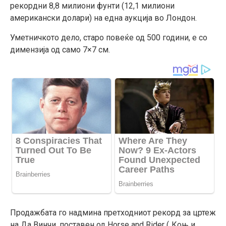
рекордни 8,8 милиони фунти (12,1 милиони
американски долари) на една аукција во Лондон.
Уметничкото дело, старо повеќе од 500 години, е со
димензија од само 7×7 см.
Продажбата го надмина претходниот рекорд за цртеж
на Да Винчи, поставен од Horse and Rider („Коњ и