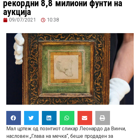
рекордни 8,8 милиони фунти на
аукција
09/07/2021
10:38
Мал цртеж од познтиот сликар Леонардо да Винчи,
насловен „Глава на мечка“, беше продаден за