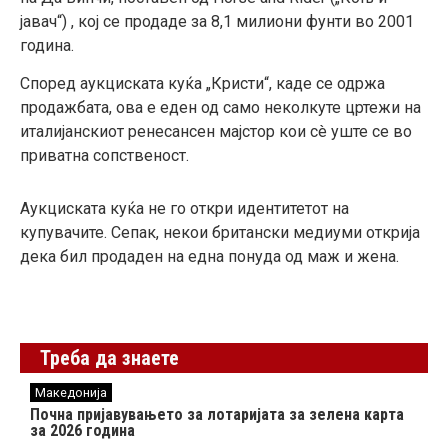
јавач“) , кој се продаде за 8,1 милиони фунти во 2001
година.
Според аукциската куќа „Кристи“, каде се одржа
продажбата, ова е еден од само неколкуте цртежи на
италијанскиот ренесансен мајстор кои сè уште се во
приватна сопственост.
Аукциската куќа не го откри идентитетот на
купувачите. Сепак, некои британски медиуми открија
дека бил продаден на една понуда од маж и жена.
Треба да знаете
Македонија
Почна пријавувањето за лотаријата за зелена карта
за 2026 година