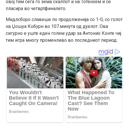
овој тим сега го зема скалпот и на Тотенхем и се
пласира во четвртфиналето.
Мидлсборо славеше по продолженија со 1-0, со голот
на Џошуа Кобурн во 107.минута од дуелот. Ова
сигурно е уште еден голем удар за Антонио Конте чиј
тим игра многу променливо во последниот период.