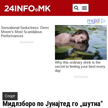
Спорт
Мидлзборо по Јунајтед го „шутна“