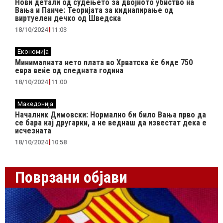
Нови детали од судењето за двојното убиство на
Вања и Панче: Теоријата за киднапирање од
виртуелен дечко од Шведска
18/10/2024
11:03
Економија
Минималната нето плата во Хрватска ќе биде 750
евра веќе од следната година
18/10/2024
11:00
Македонија
Началник Димовски: Нормално би било Вања прво да
се бара кај другарки, а не веднаш да известат дека е
исчезната
18/10/2024
10:58
Поврзани објави