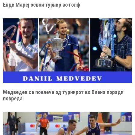
Енди Мареј освои турнир во голф
Медведев се повлече од турнирот во Виена поради
повреда