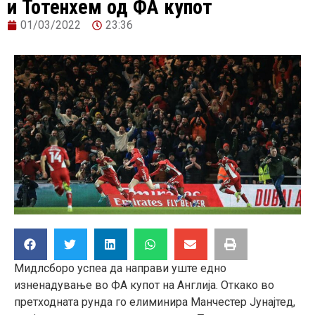
и Тотенхем од ФА купот
01/03/2022
23:36
Мидлсборо успеа да направи уште едно
изненадување во ФА купот на Англија. Откако во
претходната рунда го елиминира Манчестер Јунајтед,