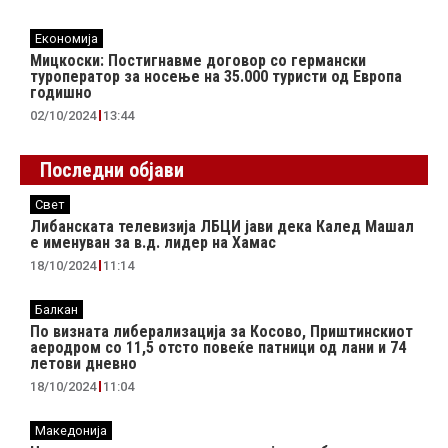
Економија
Мицкоски: Постигнавме договор со германски
туроператор за носење на 35.000 туристи од Европа
годишно
02/10/2024
13:44
Последни објави
Свет
Либанската телевизија ЛБЦИ јави дека Калед Машал
е именуван за в.д. лидер на Хамас
18/10/2024
11:14
Балкан
По визната либерализација за Косово, Приштинскиот
аеродром со 11,5 отсто повеќе патници од лани и 74
летови дневно
18/10/2024
11:04
Македонија