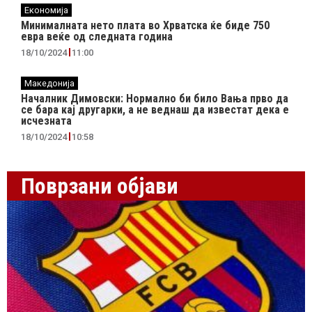
Економија
Минималната нето плата во Хрватска ќе биде 750
евра веќе од следната година
18/10/2024
11:00
Македонија
Началник Димовски: Нормално би било Вања прво да
се бара кај другарки, а не веднаш да известат дека е
исчезната
18/10/2024
10:58
Поврзани објави