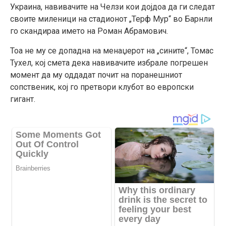
Украина, навивачите на Челзи кои дојдоа да ги следат
своите миленици на стадионот „Терф Мур“ во Барнли
го скандираа името на Роман Абрамович.
Тоа не му се допадна на менаџерот на „сините“, Томас
Тухел, кој смета дека навивачите избрале погрешен
момент да му оддадат почит на поранешниот
сопственик, кој го претвори клубот во европски
гигант.