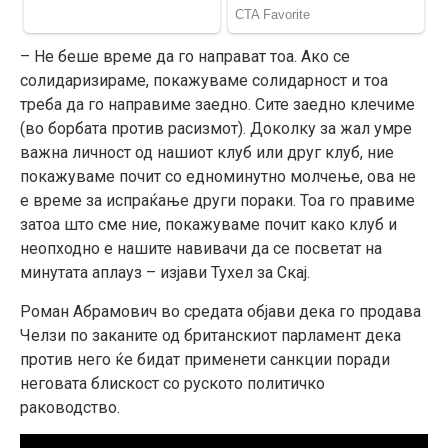
– Не беше време да го направат тоа. Ако се
солидаризираме, покажуваме солидарност и тоа
треба да го направиме заедно. Сите заедно клечиме
(во борбата против расизмот). Доколку за жал умре
важна личност од нашиот клуб или друг клуб, ние
покажуваме почит со едноминутно молчење, ова не
е време за испраќање други пораки. Тоа го правиме
затоа што сме ние, покажуваме почит како клуб и
неопходно е нашите навивачи да се посветат на
минутата аплауз – изјави Тухел за Скај.
Роман Абрамович во средата објави дека го продава
Челзи по заканите од британскиот парламент дека
против него ќе бидат применети санкции поради
неговата блискост со руското политичко
раководство.