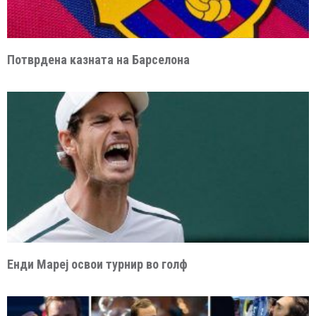
Потврдена казната на Барселона
Енди Мареј освои турнир во голф