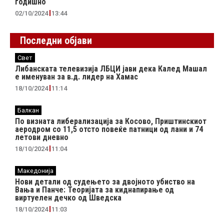
годишно
02/10/2024
13:44
Последни објави
Свет
Либанската телевизија ЛБЦИ јави дека Калед Машал
е именуван за в.д. лидер на Хамас
18/10/2024
11:14
Балкан
По визната либерализација за Косово, Приштинскиот
аеродром со 11,5 отсто повеќе патници од лани и 74
летови дневно
18/10/2024
11:04
Македонија
Нови детали од судењето за двојното убиство на
Вања и Панче: Теоријата за киднапирање од
виртуелен дечко од Шведска
18/10/2024
11:03