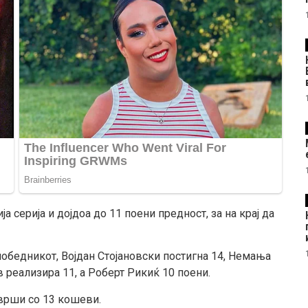
ја серија и дојдоа до 11 поени предност, за на крај да
победникот, Војдан Стојановски постигна 14, Немања
реализира 11, а Роберт Рикиќ 10 поени.
аврши со 13 кошеви.