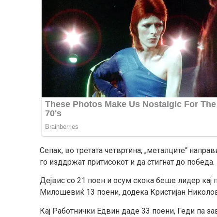
Сепак, во третата четвртина, „металците“ направи
го изддржат притисокот и да стигнат до победа.
Дејвис со 21 поен и осум скока беше лидер кај 
Милошевиќ 13 поени, додека Кристијан Николов 
Кај Работнички Едвин даде 33 поени, Геди па з