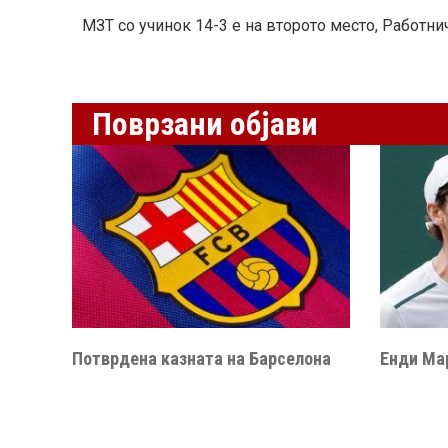
МЗТ со учинок 14-3 е на второто место, Работнич
Поврзани објави
Потврдена казната на Барселона
Енди Мар