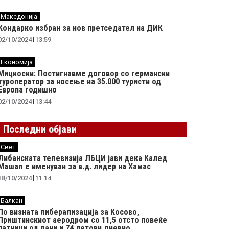
Македонија
Кондарко избран за нов претседател на ДИК
02/10/2024
13:59
Економија
Мицкоски: Постигнавме договор со германски
туроператор за носење на 35.000 туристи од
Европа годишно
02/10/2024
13:44
Последни објави
Свет
Либанската телевизија ЛБЦИ јави дека Калед
Машал е именуван за в.д. лидер на Хамас
18/10/2024
11:14
Балкан
По визната либерализација за Косово,
Приштинскиот аеродром со 11,5 отсто повеќе
патници од лани и 74 летови дневно