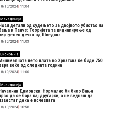
18/10/2024
11:04
Македонија
Нови детали од судењето за двојното убиство на
Вања и Панче: Теоријата за киднапирање од
виртуелен дечко од Шведска
18/10/2024
11:03
Економија
Минималната нето плата во Хрватска ќе биде 750
евра веќе од следната година
18/10/2024
11:00
Македонија
Началник Димовски: Нормално би било Вања
прво да се бара кај другарки, а не веднаш да
известат дека е исчезната
18/10/2024
10:58