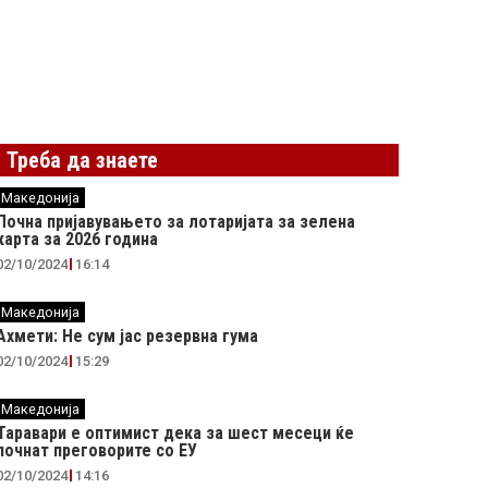
Треба да знаете
Македонија
Почна пријавувањето за лотаријата за зелена
карта за 2026 година
02/10/2024
16:14
Македонија
Ахмети: Не сум јас резервна гума
02/10/2024
15:29
Македонија
Таравари e oптимист дека за шест месеци ќе
почнат преговорите со ЕУ
02/10/2024
14:16