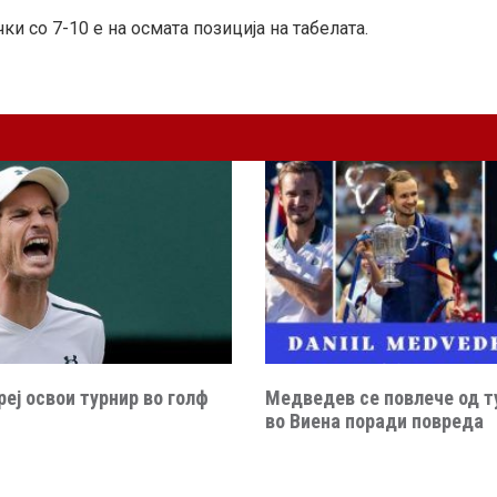
ки со 7-10 е на осмата позиција на табелата.
еј освои турнир во голф
Медведев се повлече од т
во Виена поради повреда