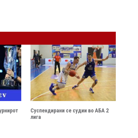
урнирот
Суспендирани се судии во АБА 2
лига