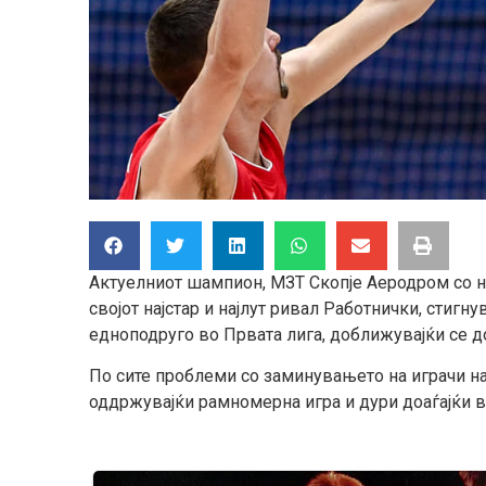
Актуелниот шампион, МЗТ Скопје Аеродром со 
својот најстар и најлут ривал Работнички, стигну
едноподруго во Првата лига, доближувајќи се д
По сите проблеми со заминувањето на играчи на
оддржувајќи рамномерна игра и дури доаѓајќи в