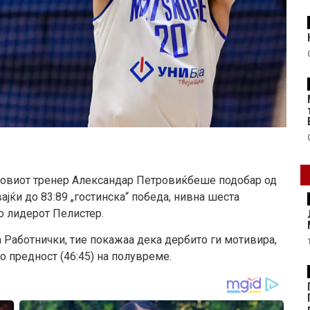
новиот тренер Александар Петровиќбеше подобар од
вајќи до 83:89 „гостинска“ победа, нивна шеста
о лидерот Пелистер.
 Работнички, тие покажаа дека дербито ги мотивира,
о предност (46:45) на полувреме.