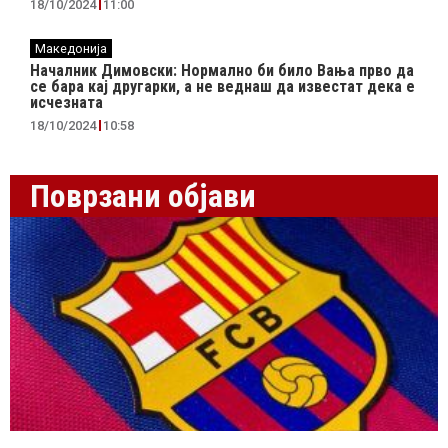
18/10/2024
11:00
Македонија
Началник Димовски: Нормално би било Вања прво да
се бара кај другарки, а не веднаш да известат дека е
исчезната
18/10/2024
10:58
Поврзани објави