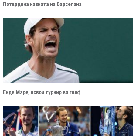
Потврдена казната на Барселона
Енди Мареј освои турнир во голф