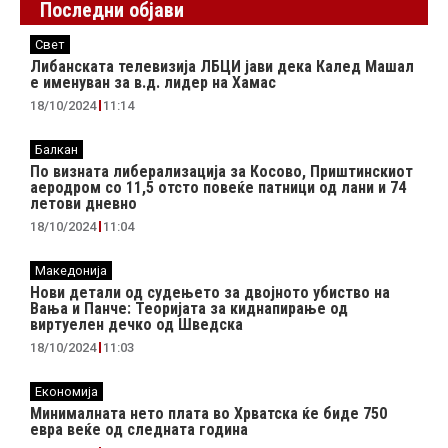
Последни објави
Свет
Либанската телевизија ЛБЦИ јави дека Калед Машал
е именуван за в.д. лидер на Хамас
18/10/2024
11:14
Балкан
По визната либерализација за Косово, Приштинскиот
аеродром со 11,5 отсто повеќе патници од лани и 74
летови дневно
18/10/2024
11:04
Македонија
Нови детали од судењето за двојното убиство на
Вања и Панче: Теоријата за киднапирање од
виртуелен дечко од Шведска
18/10/2024
11:03
Економија
Минималната нето плата во Хрватска ќе биде 750
евра веќе од следната година