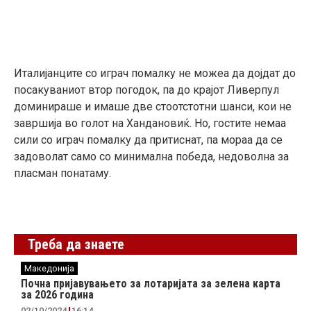
Италијанците со играч помалку не можеа да дојдат до
посакуваниот втор погодок, па до крајот Ливерпул
доминираше и имаше две стоотстотни шанси, кои не
завршија во голот на Хандановиќ. Но, гостите немаа
сили со играч помалку да притиснат, па мораа да се
задоволат само со минимална победа, недоволна за
пласман понатаму.
Треба да знаете
Македонија
Почна пријавувањето за лотаријата за зелена карта
за 2026 година
02/10/2024
16:14