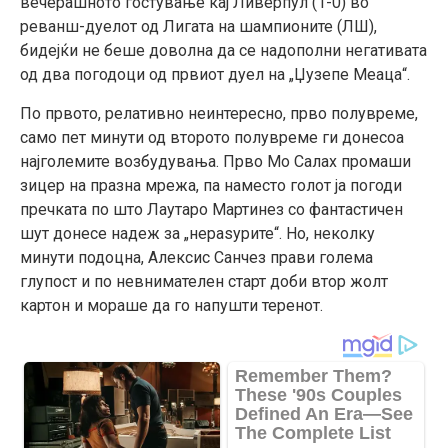
вечерашното гостување кај Ливерпул (1-0) во
реванш-дуелот од Лигата на шампионите (ЛШ),
бидејќи не беше доволна да се надополни негативата
од два погодоци од првиот дуел на „Џузепе Меаца“.
По првото, релативно неинтересно, прво полувреме,
само пет минути од второто полувреме ги донесоа
најголемите возбудувања. Прво Мо Салах промаши
зицер на празна мрежа, па наместо голот ја погоди
пречката по што Лаутаро Мартинез со фантастичен
шут донесе надеж за „нераѕурите“. Но, неколку
минути подоцна, Алексис Санчез прави голема
глупост и по невнимателен старт доби втор жолт
картон и мораше да го напушти теренот.