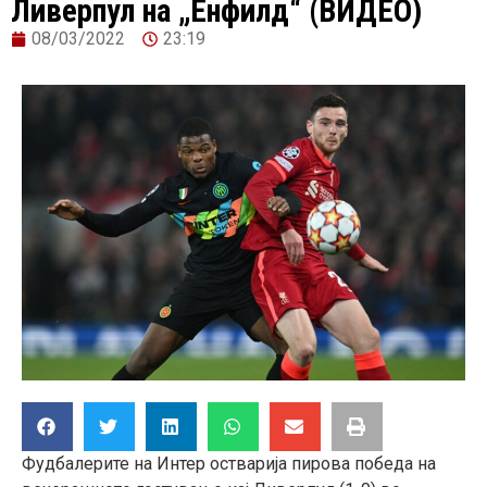
Ливерпул на „Енфилд“ (ВИДЕО)
08/03/2022
23:19
Фудбалерите на Интер остварија пирова победа на