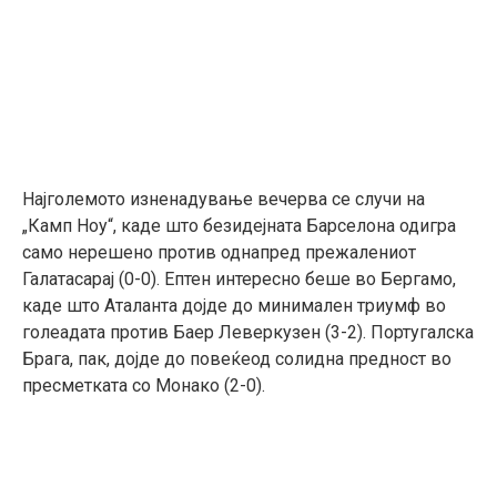
Најголемото изненадување вечерва се случи на
„Камп Ноу“, каде што безидејната Барселона одигра
само нерешено против однапред прежалениот
Галатасарај (0-0). Ептен интересно беше во Бергамо,
каде што Аталанта дојде до минимален триумф во
голеадата против Баер Леверкузен (3-2). Португалска
Брага, пак, дојде до повеќеод солидна предност во
пресметката со Монако (2-0).