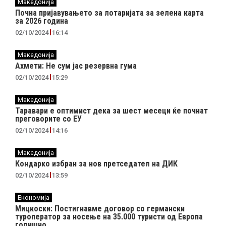
Македонија
Почна пријавувањето за лотаријата за зелена карта
за 2026 година
02/10/2024
16:14
Македонија
Ахмети: Не сум јас резервна гума
02/10/2024
15:29
Македонија
Таравари e oптимист дека за шест месеци ќе почнат
преговорите со ЕУ
02/10/2024
14:16
Македонија
Кондарко избран за нов претседател на ДИК
02/10/2024
13:59
Економија
Мицкоски: Постигнавме договор со германски
туроператор за носење на 35.000 туристи од Европа
годишно