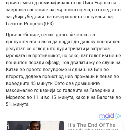
првиот меч од осминафиналето од Лига Европа ги
завршија настапите на европска сцена, со оглед што
загубија убедливо на вечерашното гостување кај
Глазгов Ренџерс (0-3).
Црвено-белите, сепак, долго ќе жалат за
пропуштената шанса да дојдат до далеку поповолен
резултат, со оглед што дури трипати ја затресоа
мрежата на противникот, но секој пат голот им беше
поништен поради офсајд. Тоа двапати му се случи на
Катаи во првото полувреме и еднаш на Бен во
второто, додека првиот од нив промаши и пенал во
воведните 45 минути. Сето ова домашните
максимално го казнија со головите на Таверние и
Морелос во 11. и во 15. минута, како и на Балоган во
51. минута.