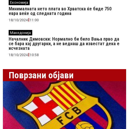
Економија
Минималната нето плата во Хрватска ќе биде 750
евра веќе од следната година
18/10/2024
11:00
Македонија
Началник Димовски: Нормално би било Вања прво да
се бара кај другарки, а не веднаш да известат дека е
исчезната
18/10/2024
10:58
Поврзани објави