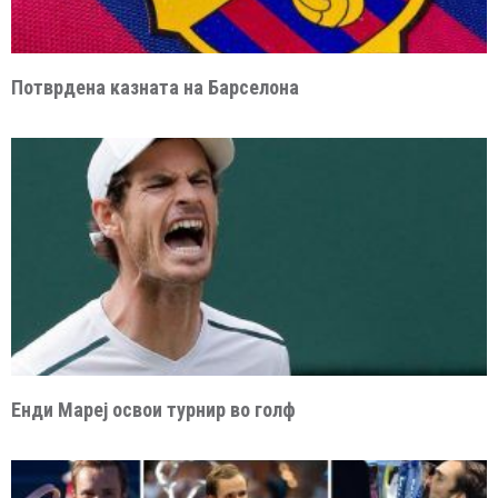
Потврдена казната на Барселона
Енди Мареј освои турнир во голф