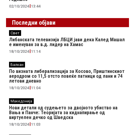
02/10/2024
13:44
Последни објави
Свет
Либанската телевизија ЛБЦИ јави дека Калед Машал
е именуван за в.д. лидер на Хамас
18/10/2024
11:14
Балкан
По визната либерализација за Косово, Приштинскиот
аеродром со 11,5 отсто повеќе патници од лани и 74
летови дневно
18/10/2024
11:04
Македонија
Нови детали од судењето за двојното убиство на
Вања и Панче: Теоријата за киднапирање од
виртуелен дечко од Шведска
18/10/2024
11:03