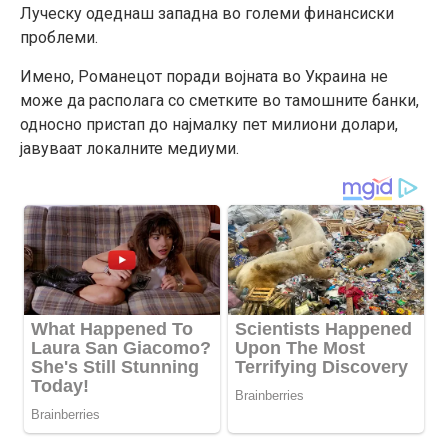
Луческу одеднаш западна во големи финансиски
проблеми.
Имено, Романецот поради војната во Украина не
може да располага со сметките во тамошните банки,
односно пристап до најмалку пет милиони долари,
јавуваат локалните медиуми.