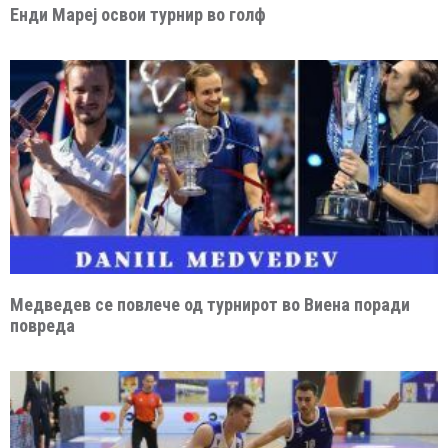
Енди Мареј освои турнир во голф
Медведев се повлече од турнирот во Виена поради
повреда