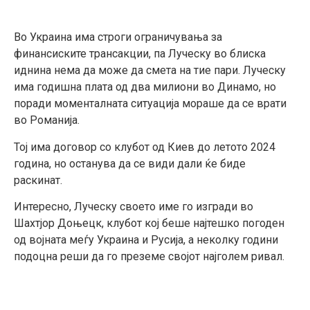
Во Украина има строги ограничувања за
финансиските трансакции, па Луческу во блиска
иднина нема да може да смета на тие пари. Луческу
има годишна плата од два милиони во Динамо, но
поради моменталната ситуација мораше да се врати
во Романија.
Тој има договор со клубот од Киев до летото 2024
година, но останува да се види дали ќе биде
раскинат.
Интересно, Луческу своето име го изгради во
Шахтјор Доњецк, клубот кој беше најтешко погоден
од војната меѓу Украина и Русија, а неколку години
подоцна реши да го преземе својот најголем ривал.