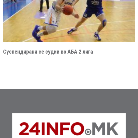
Суспендирани се судии во АБА 2 лига