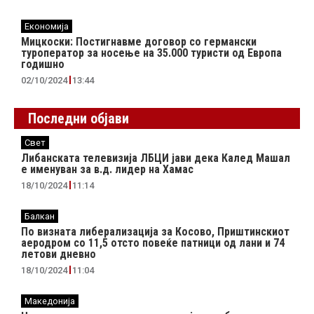
Економија
Мицкоски: Постигнавме договор со германски
туроператор за носење на 35.000 туристи од Европа
годишно
02/10/2024
13:44
Последни објави
Свет
Либанската телевизија ЛБЦИ јави дека Калед Машал
е именуван за в.д. лидер на Хамас
18/10/2024
11:14
Балкан
По визната либерализација за Косово, Приштинскиот
аеродром со 11,5 отсто повеќе патници од лани и 74
летови дневно
18/10/2024
11:04
Македонија