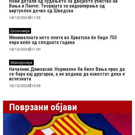
Нови детали од судењето за двојното убиство на
Вања и Панче: Теоријата за киднапирање од
виртуелен дечко од Шведска
18/10/2024
11:03
Економија
Минималната нето плата во Хрватска ќе биде 750
евра веќе од следната година
18/10/2024
11:00
Македонија
Началник Димовски: Нормално би било Вања прво да
се бара кај другарки, а не веднаш да известат дека е
исчезната
18/10/2024
10:58
Поврзани објави