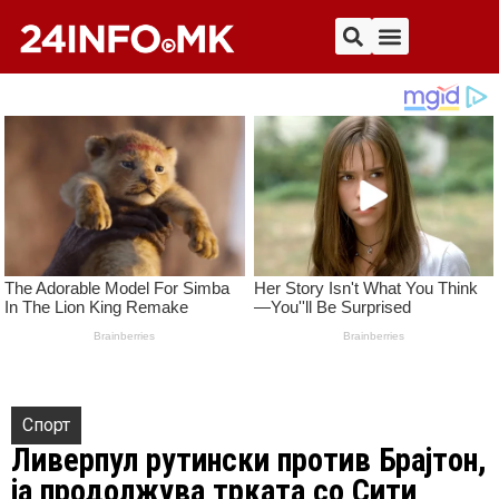
Спорт
Ливерпул рутински против Брајтон,
ја продолжува трката со Сити