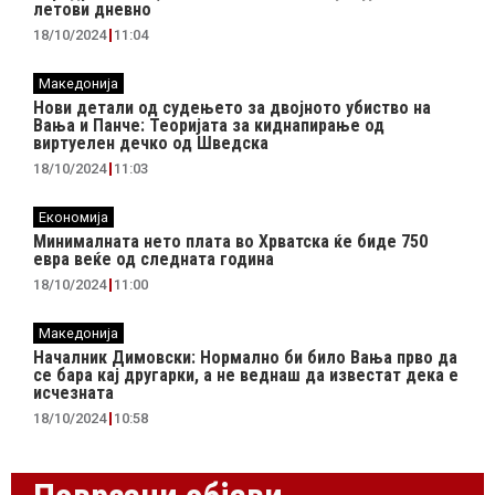
летови дневно
18/10/2024
11:04
Македонија
Нови детали од судењето за двојното убиство на
Вања и Панче: Теоријата за киднапирање од
виртуелен дечко од Шведска
18/10/2024
11:03
Економија
Минималната нето плата во Хрватска ќе биде 750
евра веќе од следната година
18/10/2024
11:00
Македонија
Началник Димовски: Нормално би било Вања прво да
се бара кај другарки, а не веднаш да известат дека е
исчезната
18/10/2024
10:58