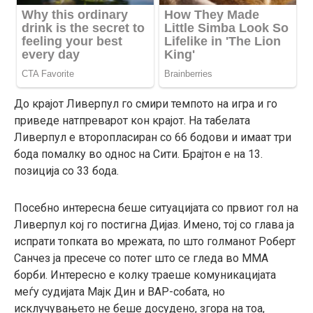
До крајот Ливерпул го смири темпото на игра и го
приведе натпреварот кон крајот. На табелата
Ливерпул е второпласиран со 66 бодови и имаат три
бода помалку во однос на Сити. Брајтон е на 13.
позиција со 33 бода.
Посебно интересна беше ситуацијата со првиот гол на
Ливерпул кој го постигна Дијаз. Имено, тој со глава ја
испрати топката во мрежата, по што голманот Роберт
Санчез ја пресече со потег што се гледа во ММА
борби. Интересно е колку траеше комуникацијата
меѓу судијата Мајк Дин и ВАР-собата, но
исклучувањето не беше досудено, згора на тоа,