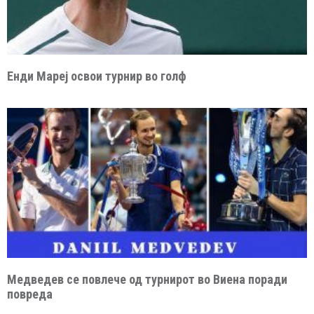
Енди Мареј освои турнир во голф
Медведев се повлече од турнирот во Виена поради
повреда