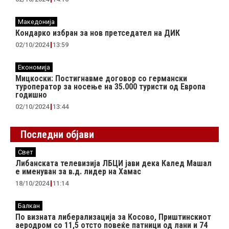
Македонија
Кондарко избран за нов претседател на ДИК
02/10/2024
13:59
Економија
Мицкоски: Постигнавме договор со германски
туроператор за носење на 35.000 туристи од Европа
годишно
02/10/2024
13:44
Последни објави
Свет
Либанската телевизија ЛБЦИ јави дека Калед Машал
е именуван за в.д. лидер на Хамас
18/10/2024
11:14
Балкан
По визната либерализација за Косово, Приштинскиот
аеродром со 11,5 отсто повеќе патници од лани и 74