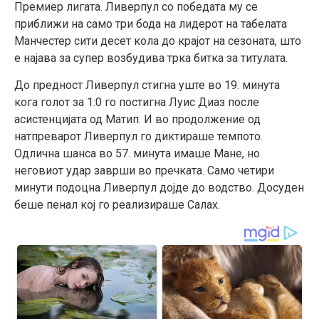
Премиер лигата. Ливерпул со победата му се
приближи на само три бода на лидерот на табелата
Манчестер сити десет кола до крајот на сезоната, што
е најава за супер возбудива трка битка за титулата.
До предност Ливерпул стигна уште во 19. минута
кога голот за 1:0 го постигна Луис Диаз после
асистенцијата од Матип. И во продолжение од
натпреварот Ливерпул го диктираше темпото.
Одлична шанса во 57. минута имаше Мане, но
неговиот удар заврши во пречката. Само четири
минути подоцна Ливерпул дојде до водство. Досуден
беше пенал кој го реализираше Салах.