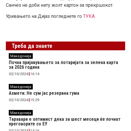
Санчез не доби ниту жолт картон за прекршокот.
Уривањето на Дијаз погледнете го
ТУКА
.
Треба да знаете
Македонија
Почна пријавувањето за лотаријата за зелена карта
за 2026 година
02/10/2024
16:14
Македонија
Ахмети: Не сум јас резервна гума
02/10/2024
15:29
Македонија
Таравари e oптимист дека за шест месеци ќе почнат
преговорите со ЕУ
02/10/2024
14:16