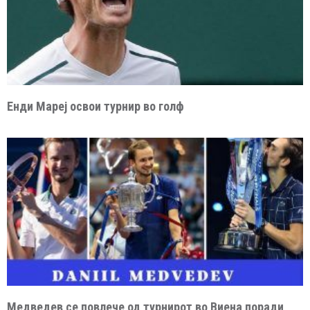
Енди Мареј освои турнир во голф
Медведев се повлече од турнирот во Виена поради