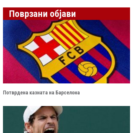
Поврзани објави
Потврдена казната на Барселона