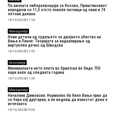
По визната либерализација за Косово, Приштинскиот
аеродром со 11,5 отсто повеќе патници од лани и 74
летови дневно
18/10/2024
11:04
Македонија
Нови детали од судењето за двојното убиство на
Вања и Панче: Теоријата за киднапирање од
виртуелен дечко од Шведска
18/10/2024
11:03
Економија
Минималната нето плата во Хрватска ќе биде 750
евра веќе од следната година
18/10/2024
11:00
Македонија
Началник Димовски: Нормално би било Вања прво да
се бара кај другарки, а не веднаш да известат дека е
исчезната
18/10/2024
10:58