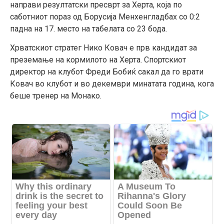
направи резултатски пресврт за Херта, која по
саботниот пораз од Борусија Менхенгладбах со 0:2
падна на 17. место на табелата со 23 бода.
Хрватскиот стратег Нико Ковач е прв кандидат за
преземање на кормилото на Херта. Спортскиот
директор на клубот Фреди Бобиќ сакал да го врати
Ковач во клубот и во декември минатата година, кога
беше тренер на Монако.