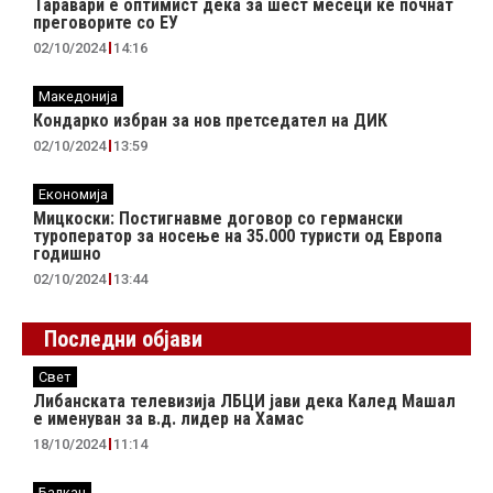
Таравари e oптимист дека за шест месеци ќе почнат
преговорите со ЕУ
02/10/2024
14:16
Македонија
Кондарко избран за нов претседател на ДИК
02/10/2024
13:59
Економија
Мицкоски: Постигнавме договор со германски
туроператор за носење на 35.000 туристи од Европа
годишно
02/10/2024
13:44
Последни објави
Свет
Либанската телевизија ЛБЦИ јави дека Калед Машал
е именуван за в.д. лидер на Хамас
18/10/2024
11:14
Балкан