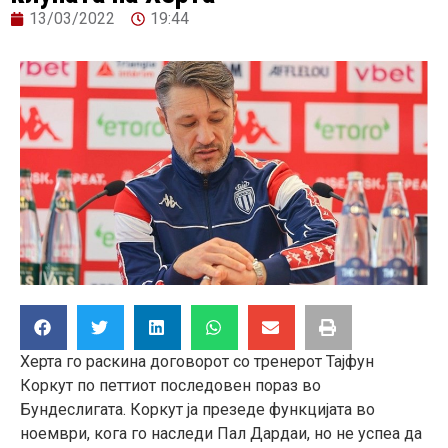
13/03/2022
19:44
Херта го раскина договорот со тренерот Тајфун
Коркут по петтиoт последовен пораз во
Бундеслигата. Коркут ја презеде функцијата во
ноември, кога го наследи Пал Дардаи, но не успеа да