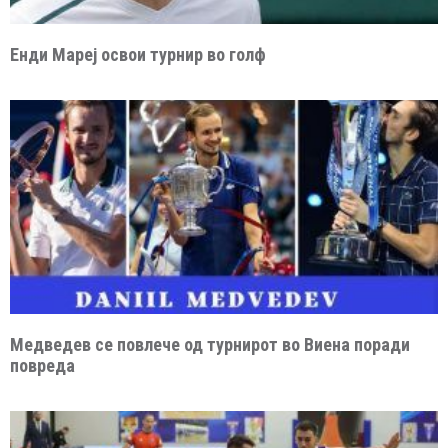
Енди Мареј освои турнир во голф
Медведев се повлече од турнирот во Виена поради
повреда