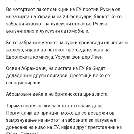
Во четвртиот пакет санкции на ЕУ против Русија од
инвазијата на Украина на 24 февруари, блокот ќе го
забрани извозот на луксузни стоки во Русија,
вклучително и луксузни автомобили.
Ќе го забрани и увозот на руски производи од челик и
железо, изјави во петокот претседателката на
Европската комисија, Урсула фон дер Лаен.
Освен Абрамович, на листата на ЕУ ќе бидат
додадени и други олигарси. Десетици веќе се
санкционирани.
Абрамович веќе е на британската црна листа.
Тој има португалски пасош, што значи дека
Португалија во принцип може да се воздржи од
замрзнување на имотот и забраната за патување
донесена на ниво на ЕУ, изјави друг претставник на