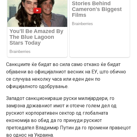
Санкциите ќе бидат во сила само откако ќе бидат
објавени во официјалниот весник на ЕУ, што обично
се случува неколку часа или еден ден по
официјалното одобрување.
Западот санкционираше руски милијардери, го
замрзна државниот имот и отсече голем дел од
рускиот корпоративен сектор од глобалната
економија во обид да го принуди рускиот
претседател Владимир Путин да го промени правецот
во однос на Украина.