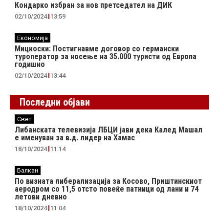
Кондарко избран за нов претседател на ДИК
02/10/2024
13:59
Економија
Мицкоски: Постигнавме договор со германски
туроператор за носење на 35.000 туристи од Европа
годишно
02/10/2024
13:44
Последни објави
Свет
Либанската телевизија ЛБЦИ јави дека Калед Машал
е именуван за в.д. лидер на Хамас
18/10/2024
11:14
Балкан
По визната либерализација за Косово, Приштинскиот
аеродром со 11,5 отсто повеќе патници од лани и 74
летови дневно
18/10/2024
11:04