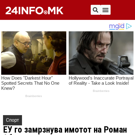
Спорт
ЕУ го замрзнува имотот на Роман