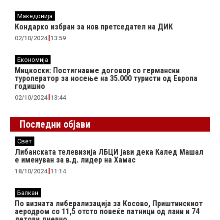
Македонија
Кондарко избран за нов претседател на ДИК
02/10/2024
13:59
Економија
Мицкоски: Постигнавме договор со германски
туроператор за носење на 35.000 туристи од Европа
годишно
02/10/2024
13:44
Последни објави
Свет
Либанската телевизија ЛБЦИ јави дека Калед Машал
е именуван за в.д. лидер на Хамас
18/10/2024
11:14
Балкан
По визната либерализација за Косово, Приштинскиот
аеродром со 11,5 отсто повеќе патници од лани и 74
летови дневно