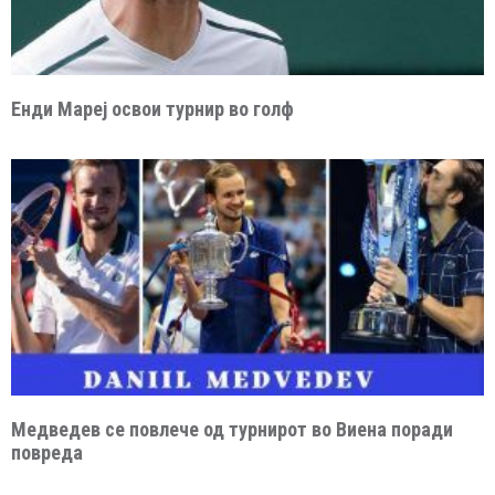
Енди Мареј освои турнир во голф
Медведев се повлече од турнирот во Виена поради
повреда