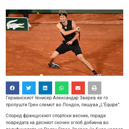
Германскиот тенисер Александар Зверев ќе го
пропушти Грен слемот во Лондон, пишува „L’Équipe”.
Според францускиот спортски весник, поради
повредата на десниот скочен зглоб добиена во