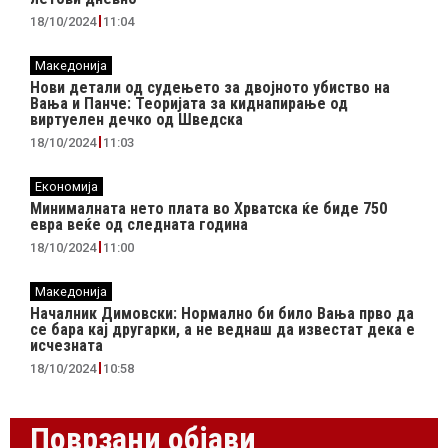
18/10/2024
11:04
Македонија
Нови детали од судењето за двојното убиство на
Вања и Панче: Теоријата за киднапирање од
виртуелен дечко од Шведска
18/10/2024
11:03
Економија
Минималната нето плата во Хрватска ќе биде 750
евра веќе од следната година
18/10/2024
11:00
Македонија
Началник Димовски: Нормално би било Вања прво да
се бара кај другарки, а не веднаш да известат дека е
исчезната
18/10/2024
10:58
Поврзани објави