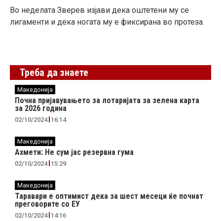
Во неделата Зверев изјави дека оштетени му се
лигаменти и дека ногата му е фиксирана во протеза.
Треба да знаете
Македонија
Почна пријавувањето за лотаријата за зелена карта
за 2026 година
02/10/2024
16:14
Македонија
Ахмети: Не сум јас резервна гума
02/10/2024
15:29
Македонија
Таравари e oптимист дека за шест месеци ќе почнат
преговорите со ЕУ
02/10/2024
14:16