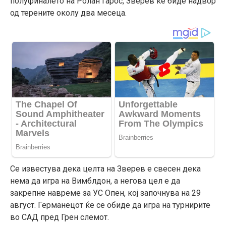
полуфиналето на Ролан Гарос, Зверев ќе биде надвор
од терените околу два месеца.
Се известува дека целта на Зверев е свесен дека
нема да игра на Вимблдон, а негова цел е да
закрепне навреме за УС Опен, кој започнува на 29
август. Германецот ќе се обиде да игра на турнирите
во САД пред Грен слемот.