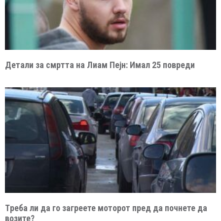
Детали за смртта на Лиам Пејн: Имал 25 повреди
Tреба ли да го загреете моторот пред да почнете да
возите?