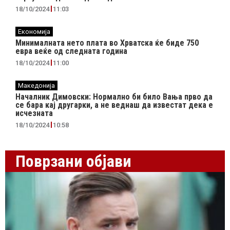
18/10/2024
11:03
Економија
Минималната нето плата во Хрватска ќе биде 750
евра веќе од следната година
18/10/2024
11:00
Македонија
Началник Димовски: Нормално би било Вања прво да
се бара кај другарки, а не веднаш да известат дека е
исчезната
18/10/2024
10:58
Поврзани објави