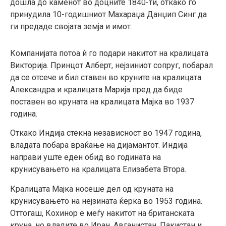
дошла до каменот во доцните 1840-ти, откако го
принудила 10-годишниот Махараџа Данџип Синг да
ги предаде својата земја и имот.
Компанијата потоа ѝ го подари накитот на кралицата
Викторија. Принцот Алберт, нејзиниот сопруг, побарал
да се отсече и бил ставен во круните на кралицата
Александра и кралицата Марија пред да биде
поставен во круната на кралицата Мајка во 1937
година.
Откако Индија стекна независност во 1947 година,
владата побара враќање на дијамантот. Индија
направи уште еден обид во годината на
крунисувањето на кралицата Елизабета Втора.
Кралицата Мајка носеше дел од круната на
крунисувањето на нејзината ќерка во 1953 година.
Оттогаш, Кохинор е меѓу накитот на британската
круна, но владите во Иран, Авганистан, Пакистан и