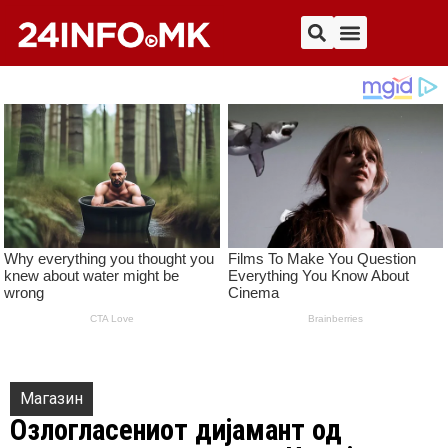
Магазин
Озлогласениот дијамант од