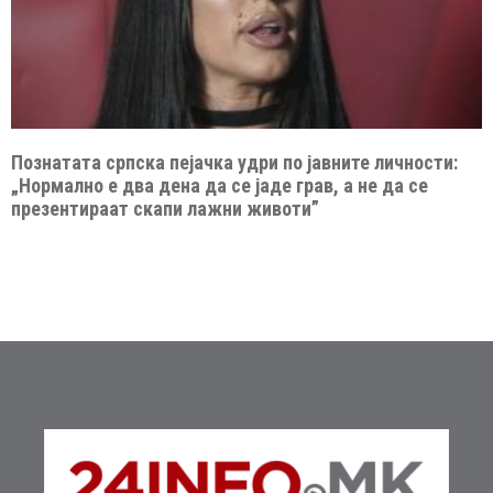
Познатата српска пејачка удри по јавните личности:
„Нормално е два дена да се јаде грав, а не да се
презентираат скапи лажни животи”