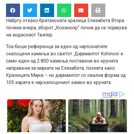
Набргу откако британската кралица Елизабета Втора
почина вчера, зборот „Кохиноор“ почна да се појавува
на индискиот Твитер.
Тоа беше референца за еден од најпознатите
скапоцени камења во светот. Дијамантот Kohinoor е
само еден од 2.800 камења поставени во круната
направени за мајката на Елизабета, позната како
Кралицата Мајка – но дијамантот со овална форма од
105 карати е најскапоцениот камен во круната.