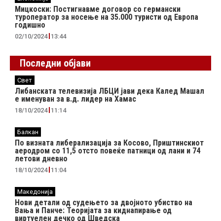
Мицкоски: Постигнавме договор со германски
туроператор за носење на 35.000 туристи од Европа
годишно
02/10/2024
13:44
Последни објави
Свет
Либанската телевизија ЛБЦИ јави дека Калед Машал
е именуван за в.д. лидер на Хамас
18/10/2024
11:14
Балкан
По визната либерализација за Косово, Приштинскиот
аеродром со 11,5 отсто повеќе патници од лани и 74
летови дневно
18/10/2024
11:04
Македонија
Нови детали од судењето за двојното убиство на
Вања и Панче: Теоријата за киднапирање од
виртуелен дечко од Шведска