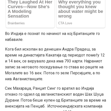
Во Индија е познат по начинот на кој Британците го
набавиле.
Кога бил ископан во денешен Андра Прадеш, за
време на династијата Какатија од периодот помеѓу 12
и 14 век, се верувало дека има 793 карти. Најраниот
запис за неговото поседување го става во рацете на
Могалите во 16 век. Потоа го зеле Персијците, а по
нив Авганистанците.
Сик Махараџа, Ранџит Синг го вратил во Индија
откако го одзел од авганистанскиот водач Шах Шуџа
Дурани. Потоа беше купен од Британците за време на
анексијата на Пенџаб. Источноиндијската компанија