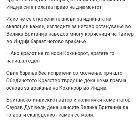
Индија сите полагаа право на дијамантот.
Иако не се откриени планови за иднината на
скапоцен камен, изгледите за негово останување во
Велика Британија наведоа многу корисници на Твитер
во Индија бараат негово враќање.
– Ако кралот не го носи Кохинорот, вратете го –
напишал еден.
Овие барања беа испратени со молчење, при што
Обединетото Кралство тврдеше дека нема правна
основа за враќање на Кохиноор во Индија.
Британско-индискиот автор и политички коментатор
Саурав Дут вели дека шансите Велика Британија да
го врати скапоцениот камен се мали.