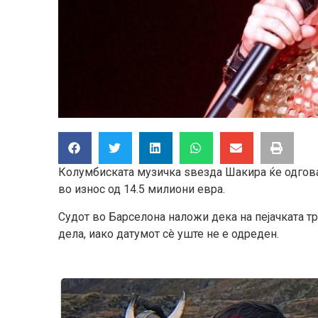
Колумбиската музичка ѕвезда Шакира ќе одгова
во износ од 14.5 милиони евра.
Судот во Барселона наложи дека на пејачката т
дела, иако датумот сè уште не е одреден.