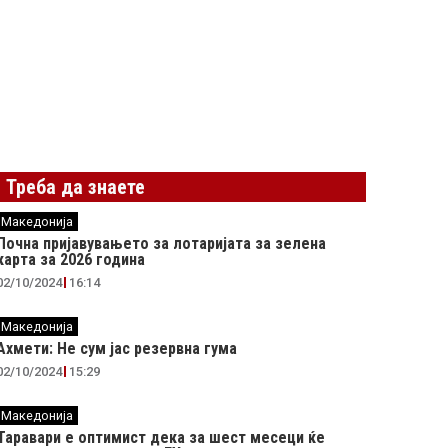
Треба да знаете
Македонија
Почна пријавувањето за лотаријата за зелена
карта за 2026 година
02/10/2024
16:14
Македонија
Ахмети: Не сум јас резервна гума
02/10/2024
15:29
Македонија
Таравари e oптимист дека за шест месеци ќе