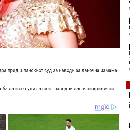
ра пред шпанскиот суд за наводи за даночна измама
реба да ѝ се суди за шест наводни даночни кривични