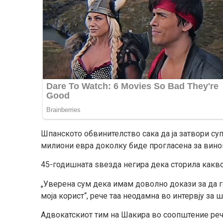
Шпанското обвинителство сака да ја затвори супе
милиони евра доколку биде прогласена за вино
45-годишната ѕвезда негира дека сторила какв
„Уверена сум дека имам доволно докази за да г
моја корист“, рече таа неодамна во интервју за 
Адвокатскиот тим на Шакира во соопштение рече