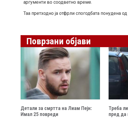
аргументи во соодветно време.
Таа претходно ја отфрли спогодбата понудена од 
Поврзани објави
Детали за смртта на Лиам Пејн:
Tреба ли
Имал 25 повреди
пред да 