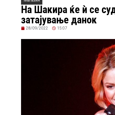
Магазин
На Шакира ќе ѝ се су
затајување данок
28/09/2022
15:07