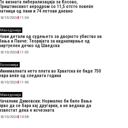
По визната либерализација за Косово,
Приштинскиот аеродром со 11,5 отсто повеќе
патници од лани и 74 летови дневно
18/10/2024
11:04
Македонија
Нови детали од судењето за двојното убиство на
Вања и Панче: Теоријата за киднапирање од
виртуелен дечко од Шведска
18/10/2024
11:03
Економија
Минималната нето плата во Хрватска ќе биде 750
евра веќе од следната година
18/10/2024
11:00
Македонија
Началник Димовски: Нормално би било Вања
прво да се бара кај другарки, а не веднаш да
известат дека е исчезната
18/10/2024
10:58