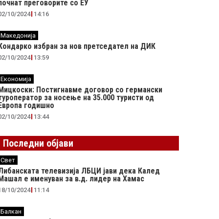
почнат преговорите со ЕУ
02/10/2024
14:16
Македонија
Кондарко избран за нов претседател на ДИК
02/10/2024
13:59
Економија
Мицкоски: Постигнавме договор со германски
туроператор за носење на 35.000 туристи од
Европа годишно
02/10/2024
13:44
Последни објави
Свет
Либанската телевизија ЛБЦИ јави дека Калед
Машал е именуван за в.д. лидер на Хамас
18/10/2024
11:14
Балкан