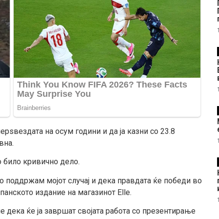
рѕвездата на осум години и да ја казни со 23.8
вна.
о било кривично дело.
о поддржам мојот случај и дека правдата ќе победи во
шпанското издание на магазинот Elle.
 дека ќе ја завршат својата работа со презентирање