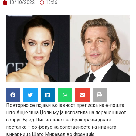
13/10/2022
13:26
Повторно се појави во јавност преписка на е-пошта
што Анџелина Џоли му ја испратила на поранешниот
сопруг Бред Пит во текот на бракоразводната
постапка – со фокус на сопственоста на нивната
винарница Шато Миравал во Франција.