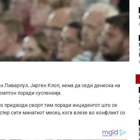
он
Ливерпул, Јирген Клоп, нема да
се
ди денеска на
емптон поради суспензија.
 го предводи својот тим поради инцидентот што
се
тер сити минатиот месец кога влезе во конфликт со