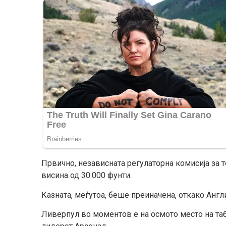
Првично, независната регулаторна комисија за т
висина од 30.000 фунти.
Казната, меѓутоа, беше преиначена, откако Анг
Ливерпул во моментов е на осмото место на таб