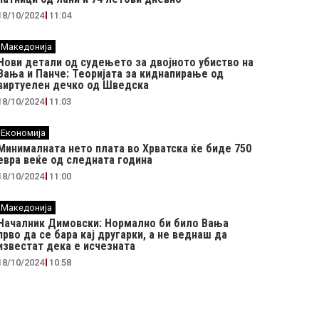
18/10/2024
11:04
Македонија
Нови детали од судењето за двојното убиство на
Вања и Панче: Теоријата за киднапирање од
виртуелен дечко од Шведска
18/10/2024
11:03
Економија
Минималната нето плата во Хрватска ќе биде 750
евра веќе од следната година
18/10/2024
11:00
Македонија
Началник Димовски: Нормално би било Вања
прво да се бара кај другарки, а не веднаш да
известат дека е исчезната
18/10/2024
10:58