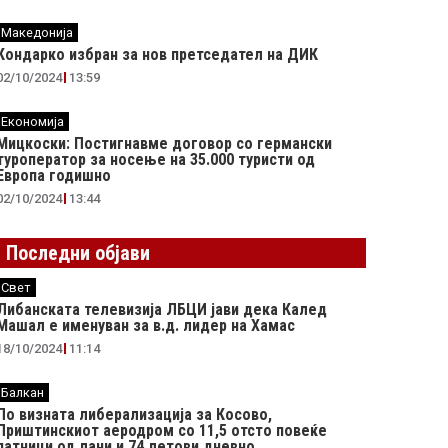
Македонија
Кондарко избран за нов претседател на ДИК
02/10/2024
13:59
Економија
Мицкоски: Постигнавме договор со германски
туроператор за носење на 35.000 туристи од
Европа годишно
02/10/2024
13:44
Последни објави
Свет
Либанската телевизија ЛБЦИ јави дека Калед
Машал е именуван за в.д. лидер на Хамас
18/10/2024
11:14
Балкан
По визната либерализација за Косово,
Приштинскиот аеродром со 11,5 отсто повеќе
патници од лани и 74 летови дневно