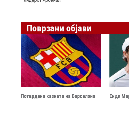
лидерот Арсенал.
Поврзани објави
Потврдена казната на Барселона
Енди Мар