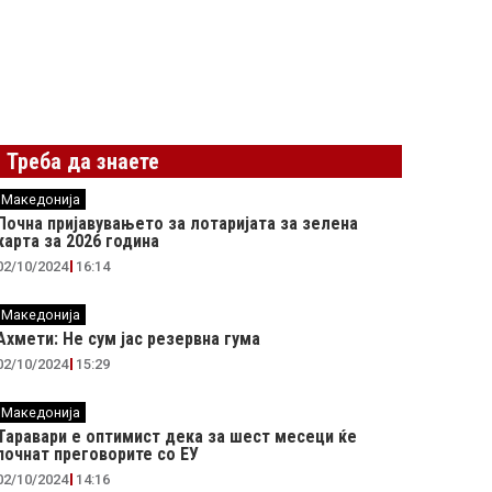
Треба да знаете
Македонија
Почна пријавувањето за лотаријата за зелена
карта за 2026 година
02/10/2024
16:14
Македонија
Ахмети: Не сум јас резервна гума
02/10/2024
15:29
Македонија
Таравари e oптимист дека за шест месеци ќе
почнат преговорите со ЕУ
02/10/2024
14:16