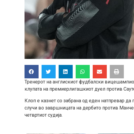
Тренерот на англискиот фудбалски
вицешампи
клупата на премиерлигашкиот дуел против Саут
Клоп е казнет со забрана од еден натпревар да
случи
во завршницата на дербито против Манчес
четвртиот судија.