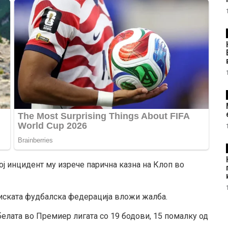
ој инцидент му изрече парична казна на Клоп во
лиската фудбалска федерација вложи жалба.
елата во Премиер лигата со 19 бодови, 15 помалку од