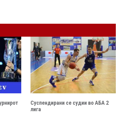
урнирот
Суспендирани се судии во АБА 2
лига