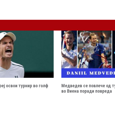
еј освои турнир во голф
Медведев се повлече од т
во Виена поради повреда