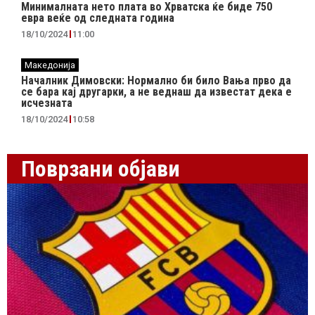
Минималната нето плата во Хрватска ќе биде 750
евра веќе од следната година
18/10/2024
11:00
Македонија
Началник Димовски: Нормално би било Вања прво да
се бара кај другарки, а не веднаш да известат дека е
исчезната
18/10/2024
10:58
Поврзани објави