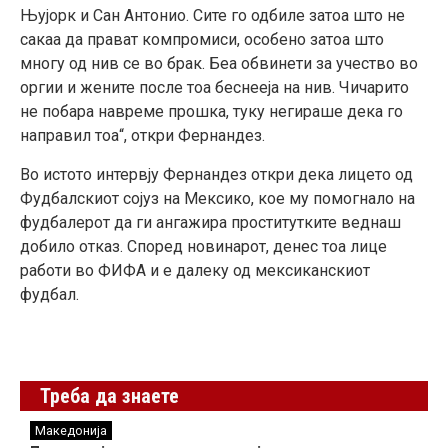
Њујорк и Сан Антонио. Сите го одбиле затоа што не
сакаа да прават компромиси, особено затоа што
многу од нив се во брак. Беа обвинети за учество во
оргии и жените после тоа беснееја на нив. Чичарито
не побара навреме прошка, туку негираше дека го
направил тоа“, откри Фернандез.
Во истото интервју Фернандез откри дека лицето од
Фудбалскиот сојуз на Мексико, кое му помогнало на
фудбалерот да ги ангажира проститутките веднаш
добило отказ. Според новинарот, денес тоа лице
работи во ФИФА и е далеку од мексиканскиот
фудбал.
Треба да знаете
Македонија