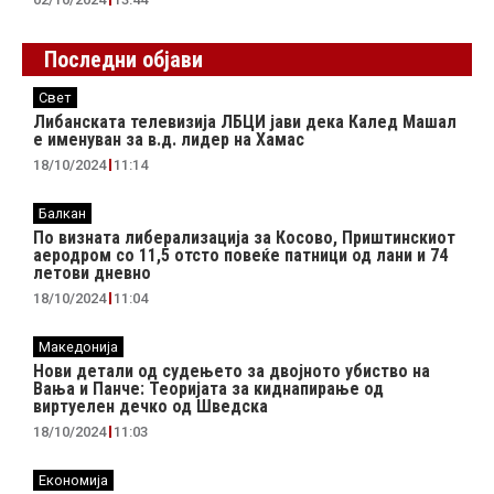
Последни објави
Свет
Либанската телевизија ЛБЦИ јави дека Калед Машал
е именуван за в.д. лидер на Хамас
18/10/2024
11:14
Балкан
По визната либерализација за Косово, Приштинскиот
аеродром со 11,5 отсто повеќе патници од лани и 74
летови дневно
18/10/2024
11:04
Македонија
Нови детали од судењето за двојното убиство на
Вања и Панче: Теоријата за киднапирање од
виртуелен дечко од Шведска
18/10/2024
11:03
Економија