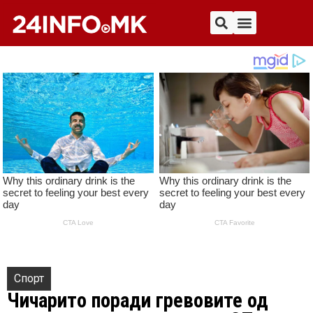
Спорт
Чичарито поради гревовите од