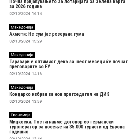
Почна пријавувањето за лотаријата за зелена карта
за 2026 година
02/10/2024
16:14
Македонија
Ахмети: Не сум јас резервна гума
02/10/2024
15:29
Македонија
Таравари e oптимист дека за шест месеци ќе почнат
преговорите со ЕУ
02/10/2024
14:16
Македонија
Кондарко избран за нов претседател на ДИК
02/10/2024
13:59
Економија
Мицкоски: Постигнавме договор со германски
туроператор за носење на 35.000 туристи од Европа
годишно
02/10/2024
13:44