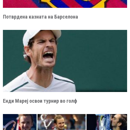
Потврдена казната на Барселона
Енди Мареј освои турнир во голф