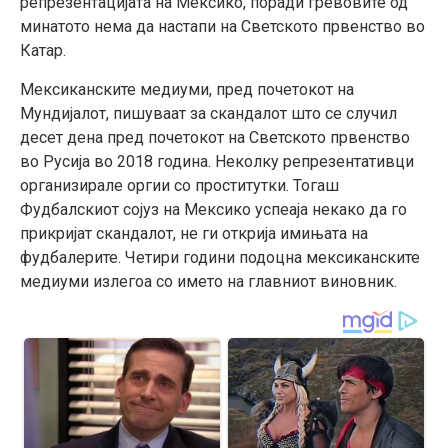
репрезентацијата на Мексико, поради гревовите од
минатото нема да настапи на Светското првенство во
Катар.
Мексиканските медиуми, пред почетокот на
Мундијалот, пишуваат за скандалот што се случил
десет дена пред почетокот на Светското првенство
во Русија во 2018 година. Неколку репрезентативци
организирале оргии со проститутки. Тогаш
Фудбалскиот сојуз на Мексико успеаја некако да го
прикријат скандалот, не ги открија имињата на
фудбалерите. Четири години подоцна мексиканските
медиуми излегоа со името на главниот виновник.