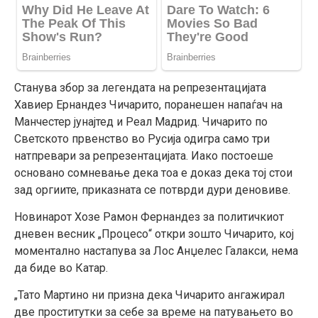
Станува збор за легендата на репрезентацијата
Хавиер Ернандез Чичарито, поранешен напаѓач на
Манчестер јунајтед и Реал Мадрид. Чичарито по
Светското првенство во Русија одигра само три
натпревари за репрезентацијата. Иако постоеше
основано сомневање дека тоа е доказ дека тој стои
зад оргиите, приказната се потврди дури деновиве.
Новинарот Хозе Рамон Фернандез за политичкиот
дневен весник „Процесо“ откри зошто Чичарито, кој
моментално настапува за Лос Анџелес Галакси, нема
да биде во Катар.
„Тато Мартино ни призна дека Чичарито ангажирал
две проститутки за себе за време на патувањето во