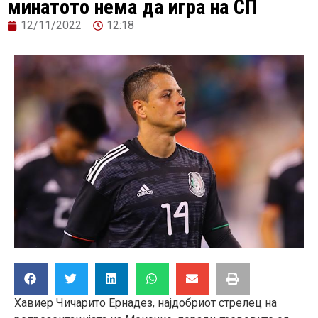
минатото нема да игра на СП
12/11/2022
12:18
Хавиер Чичарито Ернадез, најдобриот стрелец на