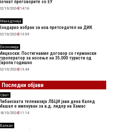
почнат преговорите со ЕУ
02/10/2024
14:16
Македонија
Кондарко избран за нов претседател на ДИК
02/10/2024
13:59
Економија
Мицкоски: Постигнавме договор со германски
туроператор за носење на 35.000 туристи од
Европа годишно
02/10/2024
13:44
Последни објави
Свет
Либанската телевизија ЛБЦИ јави дека Калед
Машал е именуван за в.д. лидер на Хамас
18/10/2024
11:14
Балкан