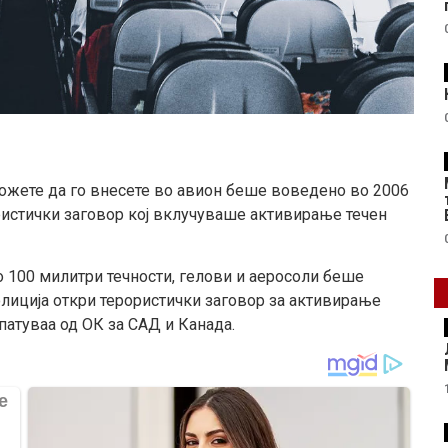
ожете да го внесете во авион беше воведено во 2006
ористички заговор кој вклучуваше активирање течен
 100 милитри течности, гелови и аеросоли беше
олиција откри терористички заговор за активирање
патуваа од ОК за САД и Канада.