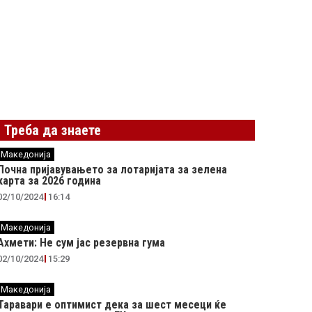
Треба да знаете
Македонија
Почна пријавувањето за лотаријата за зелена
карта за 2026 година
02/10/2024
16:14
Македонија
Ахмети: Не сум јас резервна гума
02/10/2024
15:29
Македонија
Таравари e oптимист дека за шест месеци ќе