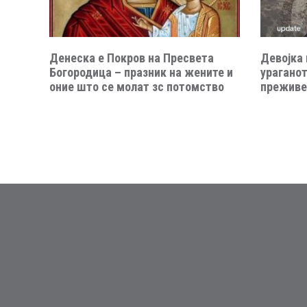
Денеска е Покров на Пресвета
Девојка 
Богородица – празник на жените и
ураганот
оние што се молат зс потомство
преживе