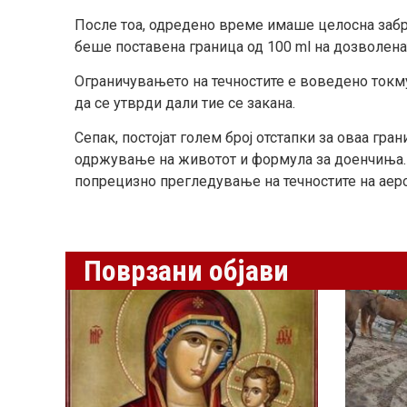
После тоа, одредено време имаше целосна забр
беше поставена граница од 100 ml на дозволена
Ограничувањето на течностите е воведено токму 
да се утврди дали тие се закана.
Сепак, постојат голем број отстапки за оваа гра
одржување на животот и формула за доенчиња. И
попрецизно прегледување на течностите на аер
Поврзани објави