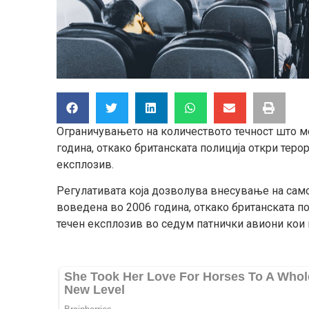
Ограничувањето на количеството течност што м
година, откако британската полиција откри тер
експлозив.
Регулативата која дозволува внесување на само
воведена во 2006 година, откако британската п
течен експлозив во седум патнички авиони кои 