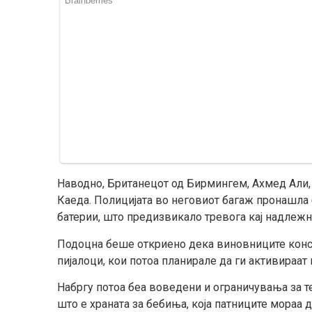
Наводно, Британецот од Бирмингем, Ахмед Али,
Каеда. Полицијата во неговиот багаж пронашла 
батерии, што предизвикало тревога кај надлежн
Подоцна беше откриено дека виновниците конс
пијалоци, кои потоа планирале да ги активираат 
Набргу потоа беа воведени и ограничувања за т
што е храната за бебиња, која патниците мораа да