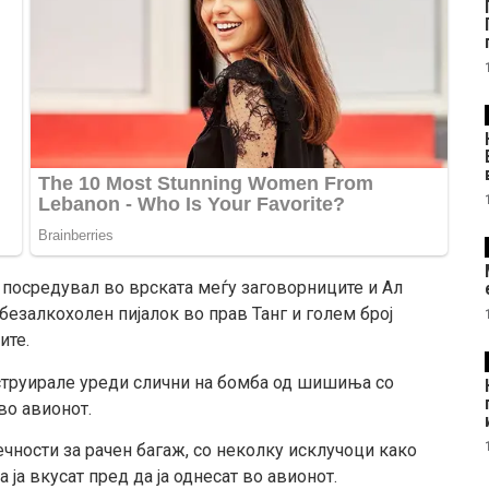
 посредувал во врската меѓу заговорниците и Ал
безалкохолен пијалок во прав Танг и голем број
ите.
труирале уреди слични на бомба од шишиња со
во авионот.
ечности за рачен багаж, со неколку исклучоци како
 ја вкусат пред да ја однесат во авионот.