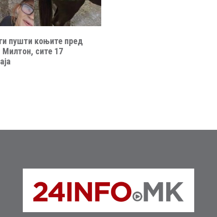
ги пушти коњите пред
 Милтон, сите 17
аја