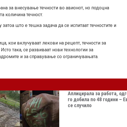
ана за внесување течности во авионот, но подоцна
та количина течност.
затоа што е тешка задача да се испитаат течностите и
ница, кои вклучуваат лекови на рецепт, течности за
сто така, се развиваат нови технологии за
одромите и за справување со ограничувањата.
Аплицирала за работа, од
го добила по 48 години – 
се случило