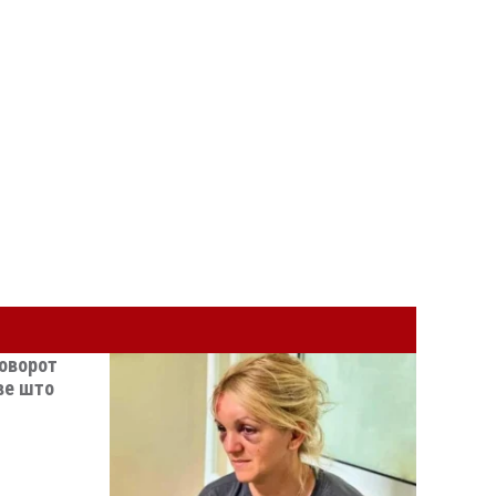
говорот
Еве што