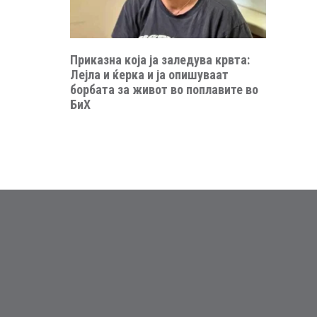
Приказна која ја заледува крвта:
Лејла и ќерка и ја опишуваат
борбата за живот во поплавите во
БиХ