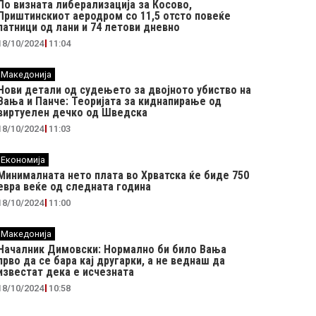
По визната либерализација за Косово,
Приштинскиот аеродром со 11,5 отсто повеќе
патници од лани и 74 летови дневно
18/10/2024
11:04
Македонија
Нови детали од судењето за двојното убиство на
Вања и Панче: Теоријата за киднапирање од
виртуелен дечко од Шведска
18/10/2024
11:03
Економија
Минималната нето плата во Хрватска ќе биде 750
евра веќе од следната година
18/10/2024
11:00
Македонија
Началник Димовски: Нормално би било Вања
прво да се бара кај другарки, а не веднаш да
известат дека е исчезната
18/10/2024
10:58