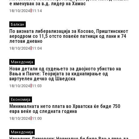
е именуван за в.д. лидер на Хамас
18/10/2024
11:14
Балкан
По визната либерализација за Косово, Приштинскиот
аеродром со 11,5 отсто повеќе патници од лани и 74
летови дневно
18/10/2024
11:04
Македонија
Нови детали од судењето за двојното убиство на
Вања и Панче: Теоријата за киднапирање од
виртуелен дечко од Шведска
18/10/2024
11:03
Економија
Минималната нето плата во Хрватска ќе биде 750
евра веќе од следната година
18/10/2024
11:00
Македонија
Началник Димовски: Нормално би било Вања прво да