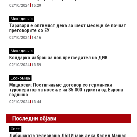
02/10/2024
15:29
Македонија
Таравари e oптимист дека за шест месеци ќе почнат
преговорите со ЕУ
02/10/2024
14:16
Македонија
Кондарко избран за нов претседател на ДИК
02/10/2024
13:59
Економија
Мицкоски: Постигнавме договор со германски
туроператор за носење на 35.000 туристи од Европа
годишно
02/10/2024
13:44
Последни објави
Свет
Либанската телевизија ЛБЦИ јави дека Калед Машал