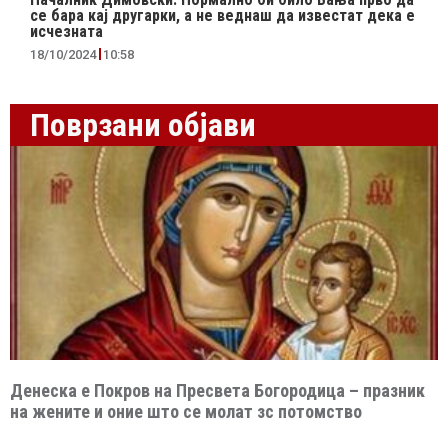
се бара кај другарки, а не веднаш да известат дека е
исчезната
18/10/2024
10:58
Поврзани објави
Денеска е Покров на Пресвета Богородица – празник
на жените и оние што се молат зс потомство