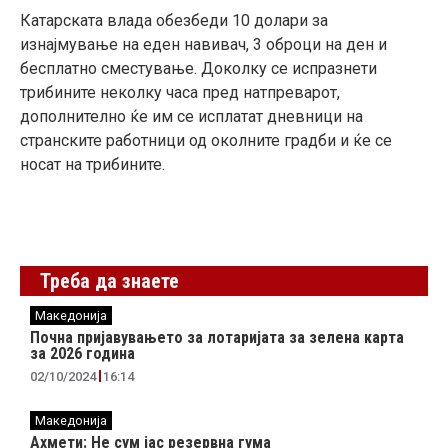
Катарската влада обезбеди 10 долари за
изнајмување на еден навивач, 3 оброци на ден и
бесплатно сместување. Доколку се испразнети
трибините неколку часа пред натпреварот,
дополнително ќе им се исплатат дневници на
странските работници од околните градби и ќе се
носат на трибините.
Треба да знаете
Македонија
Почна пријавувањето за лотаријата за зелена карта
за 2026 година
02/10/2024
16:14
Македонија
Ахмети: Не сум јас резервна гума