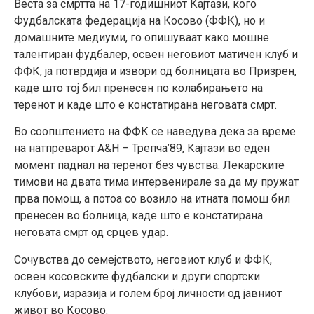
Веста за смртта на 17-годишниот Кајтази, кого
Фудбалската федерација на Косово (ФФК), но и
домашните медиуми, го опишуваат како мошне
талентиран фудбалер, освен неговиот матичен клуб и
ФФК, ја потврдија и извори од болницата во Призрен,
каде што тој бил пренесен по колабирањето на
теренот и каде што е констатирана неговата смрт.
Во соопштението на ФФК се наведува дека за време
на натпреварот А&Н – Трепча’89, Кајтази во еден
момент паднал на теренот без чувства. Лекарските
тимови на двата тима интервенирале за да му пружат
прва помош, а потоа со возило на итната помош бил
пренесен во болница, каде што е констатирана
неговата смрт од срцев удар.
Сочувства до семејството, неговиот клуб и ФФК,
освен косовските фудбалски и други спортски
клубови, изразија и голем број личности од јавниот
живот во Косово.