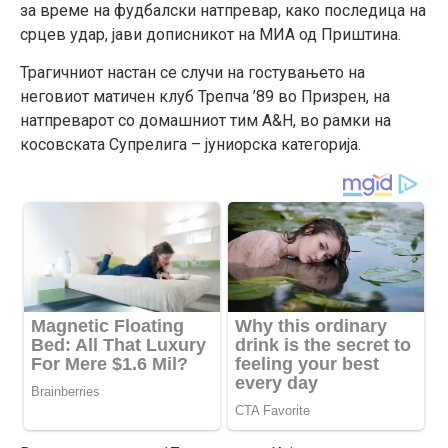
за време на фудбалски натпревар, како последица на
срцев удар, јави дописникот на МИА од Приштина.
Трагичниот настан се случи на гостувањето на
неговиот матичен клуб Трепча ’89 во Призрен, на
натпреварот со домашниот тим А&Н, во рамки на
косовската Супрелига – јуниорска категорија.