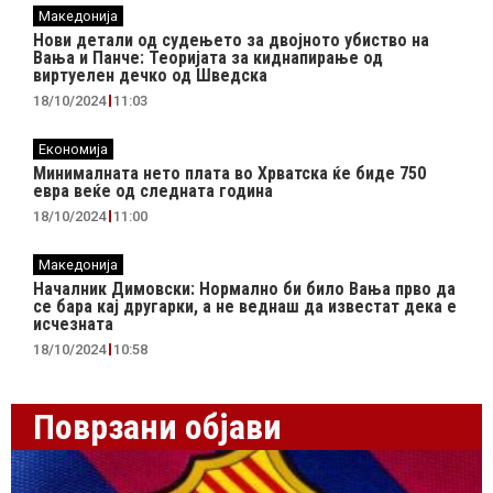
Македонија
Нови детали од судењето за двојното убиство на
Вања и Панче: Теоријата за киднапирање од
виртуелен дечко од Шведска
18/10/2024
11:03
Економија
Минималната нето плата во Хрватска ќе биде 750
евра веќе од следната година
18/10/2024
11:00
Македонија
Началник Димовски: Нормално би било Вања прво да
се бара кај другарки, а не веднаш да известат дека е
исчезната
18/10/2024
10:58
Поврзани објави