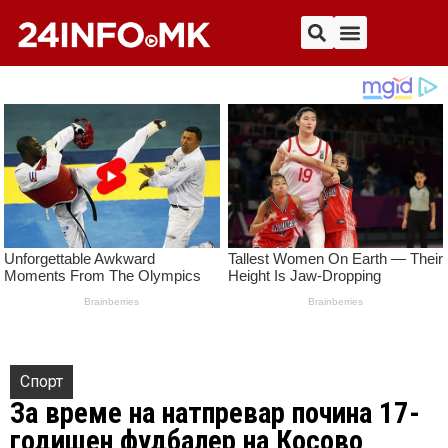
Спорт
За време на натпревар почина 17-
годишен фудбалер на Косово