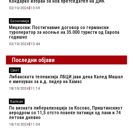
Кондарко избран за нов претседател на ДИК
02/10/2024
13:59
Економија
Мицкоски: Постигнавме договор со германски
туроператор за носење на 35.000 туристи од Европа
годишно
02/10/2024
13:44
Последни објави
Свет
Либанската телевизија ЛБЦИ јави дека Калед Машал
е именуван за в.д. лидер на Хамас
18/10/2024
11:14
Балкан
По визната либерализација за Косово, Приштинскиот
аеродром со 11,5 отсто повеќе патници од лани и 74
летови дневно
18/10/2024
11:04