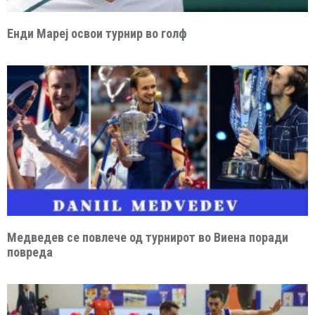
Енди Мареј освои турнир во голф
Медведев се повлече од турнирот во Виена поради
повреда