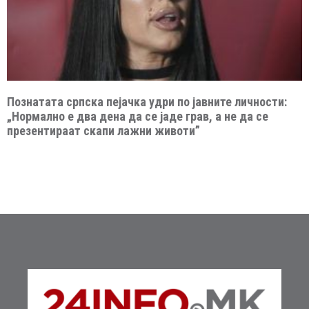
Познатата српска пејачка удри по јавните личности:
„Нормално е два дена да се јаде грав, а не да се
презентираат скапи лажни животи”