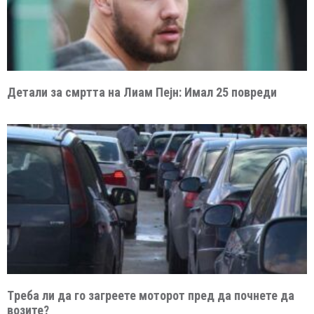
Детали за смртта на Лиам Пејн: Имал 25 повреди
Tреба ли да го загреете моторот пред да почнете да
возите?