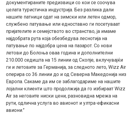
документираните предизвици со кои се соочува
целата туристичка индустрија. Без разлика дали
нашите патници одат на зимски или летен одмор,
службено патување или едноставно ги посетуваат
пријателите и семејството во странство, ја имаме
најдобрата рута која обезбедува леснотија на
патување по најдобра цена на пазарот. Со нови
летови до Болоња оваа година и дополнителни
210.000 седишта на 15 линии од Скопје, вклучувајќи
ги и летовите за Германија, за следното лето, Wizz Air
оперира со 36 линии до и од Северна Македонија низ
Европа. Сакаме да им се заблагодариме на нашите
лојални клиенти што продолжија да го избираат Wizz
Air за неговите ниски цени, разновидна мрежа на
рути, одлична услуга во авионот и ултра-ефикасни
авиони.”