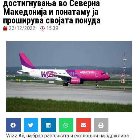
достигнувања во Северна
Македонија и понатаму ја
проширува својата понуда
22/12/2022
15:39
Wizz Air, најбрзо растечката и еколошки најодржлива