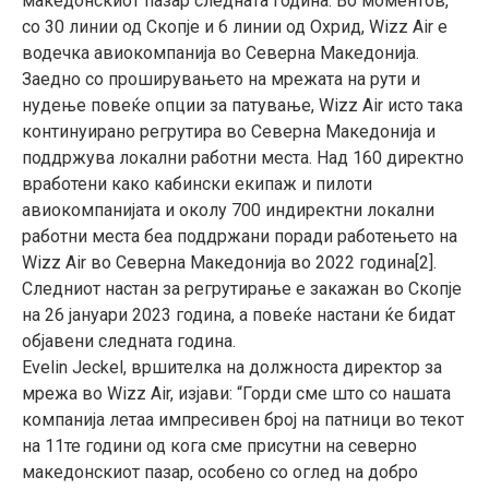
македонскиот пазар следната година. Во моментов,
со 30 линии од Скопје и 6 линии од Охрид, Wizz Air е
водечка авиокомпанија во Северна Македонија.
Заедно со проширувањето на мрежата на рути и
нудење повеќе опции за патување, Wizz Air исто така
континуирано регрутира во Северна Македонија и
поддржува локални работни места. Над 160 директно
вработени како кабински екипаж и пилоти
авиокомпанијата и околу 700 индиректни локални
работни места беа поддржани поради работењето на
Wizz Air во Северна Македонија во 2022 година[2].
Следниот настан за регрутирање е закажан во Скопје
на 26 јануари 2023 година, а повеќе настани ќе бидат
објавени следната година.
Evelin Jeckel, вршителка на должноста директор за
мрежа во Wizz Air, изјави: “Горди сме што со нашата
компанија летаа импресивен број на патници во текот
на 11те години од кога сме присутни на северно
македонскиот пазар, особено со оглед на добро