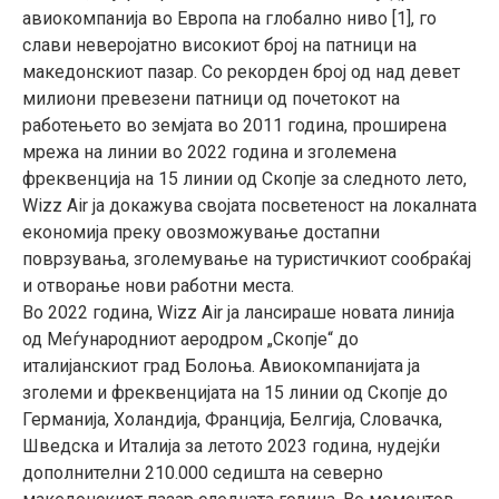
авиокомпанија во Европа на глобално ниво [1], го
слави неверојатно високиот број на патници на
македонскиот пазар. Со рекорден број од над девет
милиони превезени патници од почетокот на
работењето во земјата во 2011 година, проширена
мрежа на линии во 2022 година и зголемена
фреквенција на 15 линии од Скопје за следното лето,
Wizz Air ја докажува својата посветеност на локалната
економија преку овозможување достапни
поврзувањa, зголемување на туристичкиот сообраќај
и отворање нови работни места.
Во 2022 година, Wizz Air ја лансираше новата линија
од Меѓународниот аеродром „Скопје“ до
италијанскиот град Болоња. Авиокомпанијата ја
зголеми и фреквенцијата на 15 линии од Скопје до
Германија, Холандија, Франција, Белгија, Словачка,
Шведска и Италија за летото 2023 година, нудејќи
дополнителни 210.000 седишта на северно