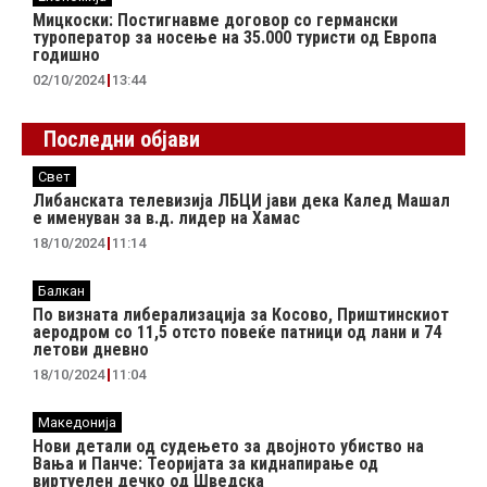
Мицкоски: Постигнавме договор со германски
туроператор за носење на 35.000 туристи од Европа
годишно
02/10/2024
13:44
Последни објави
Свет
Либанската телевизија ЛБЦИ јави дека Калед Машал
е именуван за в.д. лидер на Хамас
18/10/2024
11:14
Балкан
По визната либерализација за Косово, Приштинскиот
аеродром со 11,5 отсто повеќе патници од лани и 74
летови дневно
18/10/2024
11:04
Македонија
Нови детали од судењето за двојното убиство на
Вања и Панче: Теоријата за киднапирање од
виртуелен дечко од Шведска