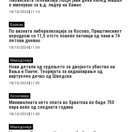
Либанската телевизија ЛБЦИ јави дека Калед Машал
е именуван за в.д. лидер на Хамас
18/10/2024
11:14
Балкан
По визната либерализација за Косово, Приштинскиот
аеродром со 11,5 отсто повеќе патници од лани и 74
летови дневно
18/10/2024
11:04
Македонија
Нови детали од судењето за двојното убиство на
Вања и Панче: Теоријата за киднапирање од
виртуелен дечко од Шведска
18/10/2024
11:03
Економија
Минималната нето плата во Хрватска ќе биде 750
евра веќе од следната година
18/10/2024
11:00
Македонија