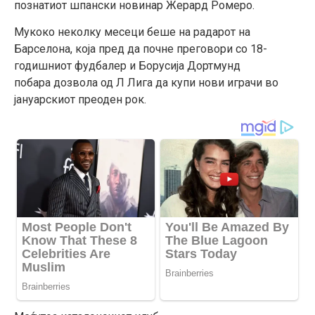
познатиот шпански новинар Жерард Ромеро.
Мукоко
неколку
месеци беше на радарот на
Барселона, која пред да почне
преговори
со 18-
годишниот фудбалер и Борусија Дортмунд
побара
дозвола
од Л Лига да купи нови играчи во
јануарскиот
преоден
рок.