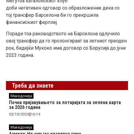
Меѓутоа каталонскиот клуб
доби
негативен
одговор
со
образложение
дека со
тој
трансфер
Барселона би го прекршила
финансискиот ферплеј.
Поради тоа раководството на Барселона одлучило
овој трансфер
да го пролонгираат за летниот преоден
рок, бидејќи Мукоко има договор со Борусија до јуни
2023
година
.
Треба да знаете
Македонија
Почна пријавувањето за лотаријата за зелена карта
за 2026 година
02/10/2024
16:14
Македонија
Ахмети: Не сум јас резервна гума