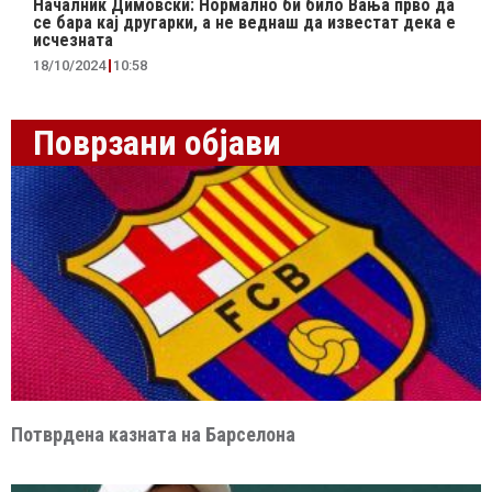
Началник Димовски: Нормално би било Вања прво да
се бара кај другарки, а не веднаш да известат дека е
исчезната
18/10/2024
10:58
Поврзани објави
Потврдена казната на Барселона