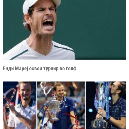
Енди Мареј освои турнир во голф