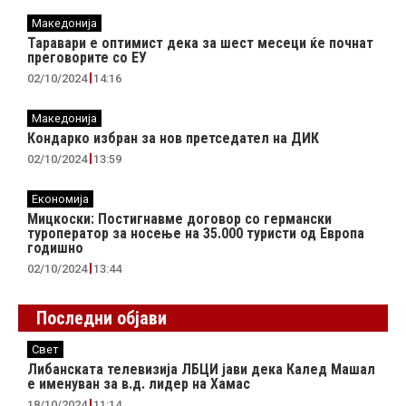
Македонија
Таравари e oптимист дека за шест месеци ќе почнат
преговорите со ЕУ
02/10/2024
14:16
Македонија
Кондарко избран за нов претседател на ДИК
02/10/2024
13:59
Економија
Мицкоски: Постигнавме договор со германски
туроператор за носење на 35.000 туристи од Европа
годишно
02/10/2024
13:44
Последни објави
Свет
Либанската телевизија ЛБЦИ јави дека Калед Машал
е именуван за в.д. лидер на Хамас
18/10/2024
11:14