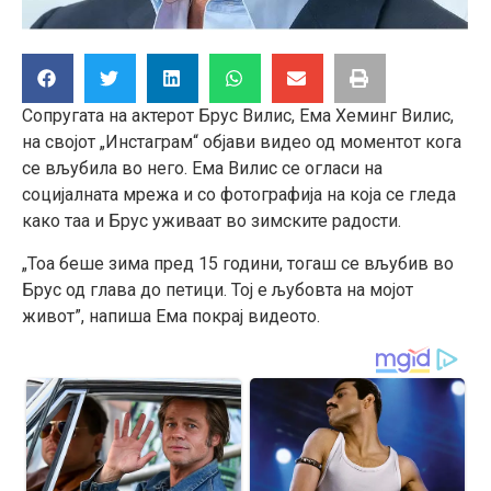
Сопругата на актерот Брус Вилис, Ема Хеминг Вилис,
на својот „Инстаграм“ објави видео од моментот кога
се вљубила во него. Ема Вилис се огласи на
социјалната мрежа и со фотографија на која се гледа
како таа и Брус уживаат во зимските радости.
„Тоа беше зима пред 15 години, тогаш се вљубив во
Брус од глава до петици. Тој е љубовта на мојот
живот”, напиша Ема покрај видеото.