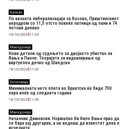
Балкан
По визната либерализација за Косово, Приштинскиот
аеродром со 11,5 отсто повеќе патници од лани и 74
летови дневно
18/10/2024
11:04
Македонија
Нови детали од судењето за двојното убиство на
Вања и Панче: Теоријата за киднапирање од
виртуелен дечко од Шведска
18/10/2024
11:03
Економија
Минималната нето плата во Хрватска ќе биде 750
евра веќе од следната година
18/10/2024
11:00
Македонија
Началник Димовски: Нормално би било Вања прво да
се бара кај другарки, а не веднаш да известат дека е
исчезната