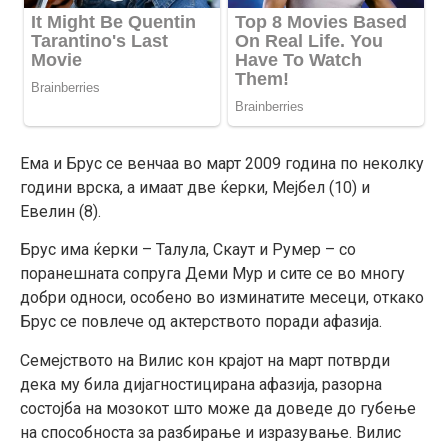
Ема и Брус се венчаа во март 2009 година по неколку
години врска, а имаат две ќерки, Мејбел (10) и
Евелин (8).
Брус има ќерки – Талула, Скаут и Румер – со
поранешната сопруга Деми Мур и сите се во многу
добри односи, особено во изминатите месеци, откако
Брус се повлече од актерството поради афазија.
Семејството на Вилис кон крајот на март потврди
дека му била дијагностицирана афазија, разорна
состојба на мозокот што може да доведе до губење
на способноста за разбирање и изразување. Вилис