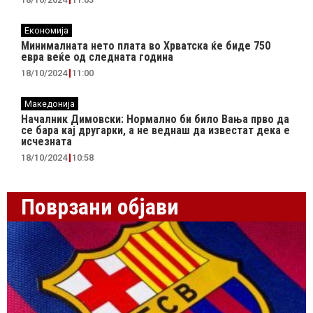
Економија
Минималната нето плата во Хрватска ќе биде 750
евра веќе од следната година
18/10/2024
11:00
Македонија
Началник Димовски: Нормално би било Вања прво да
се бара кај другарки, а не веднаш да известат дека е
исчезната
18/10/2024
10:58
Поврзани објави