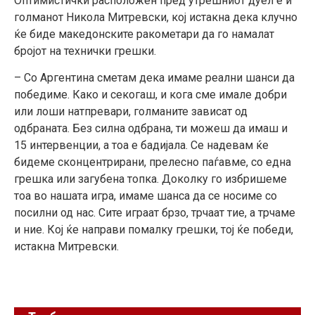
Оптимистички расположен пред утрешниот дуел е и
голманот Никола Митревски, кој истакна дека клучно
ќе биде македонските ракометари да го намалат
бројот на технички грешки.
– Со Аргентина сметам дека имаме реални шанси да
победиме. Како и секогаш, и кога сме имале добри
или лоши натпревари, голманите зависат од
одбраната. Без силна одбрана, ти можеш да имаш и
15 интервенции, а тоа е бадијала. Се надевам ќе
бидеме сконцентрирани, прелесно паѓавме, со една
грешка или загубена топка. Доколку го избришеме
тоа во нашата игра, имаме шанса да
се
носиме со
посилни од нас. Сите играат брзо, трчаат тие, а трчаме
и ние. Кој ќе направи помалку грешки, тој ќе победи,
истакна Митревски.