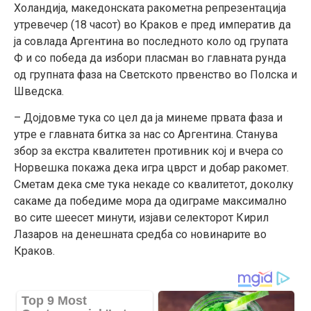
Холандија, македонската ракометна репрезентација
утревечер (18
часот
) во Краков е пред императив да
ја совлада Аргентина во последното коло од групата
Ф и со победа да избори пласман во главната рунда
од групната фаза на Светското првенство во Полска и
Шведска.
– Дојдовме тука со цел да ја минеме првата фаза и
утре е главната битка за нас со Аргентина. Станува
збор за екстра квалитетен противник кој и вчера со
Норвешка покажа дека игра цврст и добар ракомет.
Сметам дека сме тука некаде со квалитетот, доколку
сакаме да победиме мора да одиграме максимално
во сите шеесет минути, изјави селекторот Кирил
Лазаров на денешната средба со новинарите во
Краков.