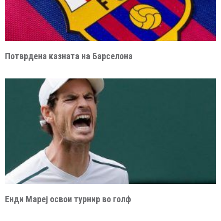
Потврдена казната на Барселона
Енди Мареј освои турнир во голф