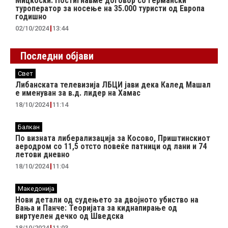
Мицкоски: Постигнавме договор со германски
туроператор за носење на 35.000 туристи од Европа
годишно
02/10/2024
13:44
Последни објави
Свет
Либанската телевизија ЛБЦИ јави дека Калед Машал
е именуван за в.д. лидер на Хамас
18/10/2024
11:14
Балкан
По визната либерализација за Косово, Приштинскиот
аеродром со 11,5 отсто повеќе патници од лани и 74
летови дневно
18/10/2024
11:04
Македонија
Нови детали од судењето за двојното убиство на
Вања и Панче: Теоријата за киднапирање од
виртуелен дечко од Шведска
18/10/2024
11:03