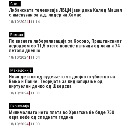
Свет
Либанската телевизија ЛБЦИ јави дека Калед Машал
е именуван за в.д. лидер на Хамас
18/10/2024
11:14
Балкан
По визната либерализација за Косово, Приштинскиот
аеродром со 11,5 отсто повеќе патници од лани и 74
летови дневно
18/10/2024
11:04
Македонија
Нови детали од судењето за двојното убиство на
Вања и Панче: Теоријата за киднапирање од
виртуелен дечко од Шведска
18/10/2024
11:03
Економија
Минималната нето плата во Хрватска ќе биде 750
евра веќе од следната година
18/10/2024
11:00