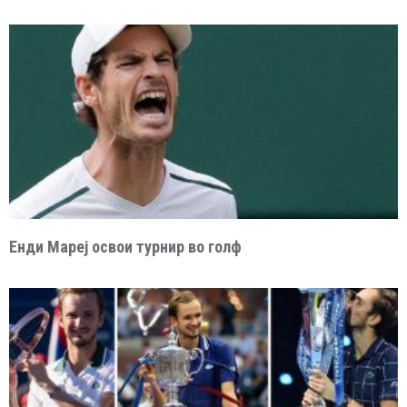
Енди Мареј освои турнир во голф