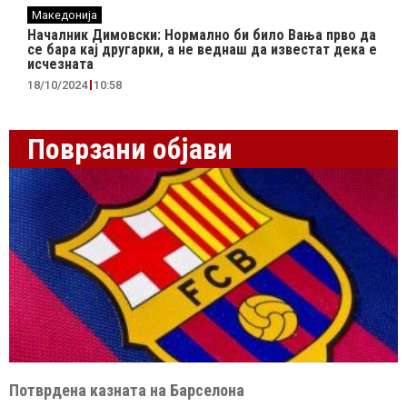
Македонија
Началник Димовски: Нормално би било Вања прво да
се бара кај другарки, а не веднаш да известат дека е
исчезната
18/10/2024
10:58
Поврзани објави
Потврдена казната на Барселона