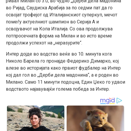
ривал Милан со 3:0, во чудно „Дерби дела мадонина“
во Ријад, Саудиска Арабија за по седми пат да го
освојат трофејот од Италијанскиот суперкуп, мечот
помеѓу актуелниот шампион во Серија А и
освојувачот на Копа Италија. Со ова продолжува
потпросечната форма на Милан и во исто време
продолжи успехот на „нераѕурите“.
Интер дојде во водство веќе во 10. минута кога
Николо Барела го пронајде Федерико Димарко, кој
влезе во историјата како првиот фудбалер на Интер
кој дал гол во „Дерби дела мадонина“, а е роден во
Милано. Само 11 минути подоцна, Един Џеко го удвои
водството најавувајќи голема победа за Интер.