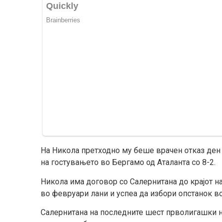
На Никола претходно му беше врачен отказ ден
на гостувањето во Бергамо од Аталанта со 8-2.
Никола има договор со Салернитана до крајот н
во февруари лани и успеа да избори опстанок во
Салернитана на последните шест прволигашки 