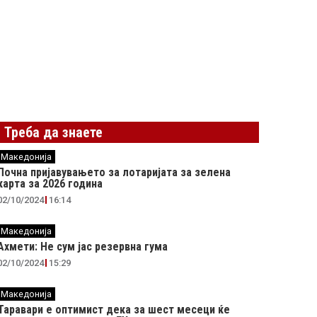
Треба да знаете
Македонија
Почна пријавувањето за лотаријата за зелена
карта за 2026 година
02/10/2024
16:14
Македонија
Ахмети: Не сум јас резервна гума
02/10/2024
15:29
Македонија
Таравари e oптимист дека за шест месеци ќе