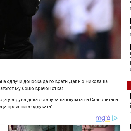
на одлучи денеска да го врати Дави е Никола на
атегот му беше врачен отказ.
оја уверува дека останува на клупата на Салернитана,
 ја преиспита одлуката”.