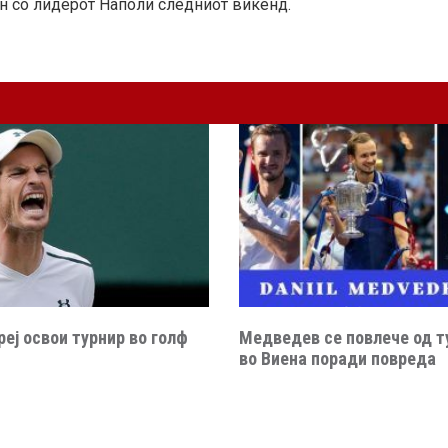
н со лидерот Наполи следниот викенд.
еј освои турнир во голф
Медведев се повлече од т
во Виена поради повреда