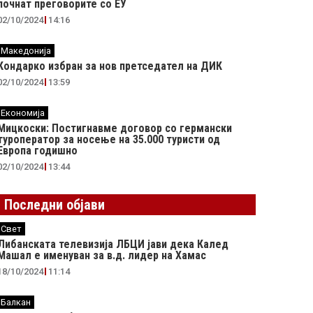
почнат преговорите со ЕУ
02/10/2024
14:16
Македонија
Кондарко избран за нов претседател на ДИК
02/10/2024
13:59
Економија
Мицкоски: Постигнавме договор со германски
туроператор за носење на 35.000 туристи од
Европа годишно
02/10/2024
13:44
Последни објави
Свет
Либанската телевизија ЛБЦИ јави дека Калед
Машал е именуван за в.д. лидер на Хамас
18/10/2024
11:14
Балкан