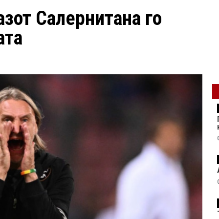
азот Салернитана го
ата