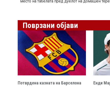
место на табелата пред дуелот на домашен тере
Поврзани објави
Потврдена казната на Барселона
Енди Мар