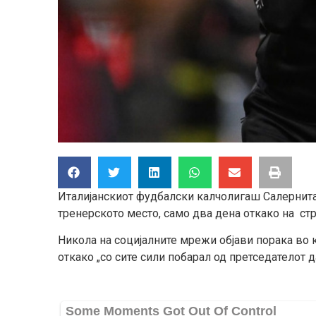
Италијанскиот фудбалски калчолигаш Салернита
тренерското место, само два дена откако на стр
Никола на социјалните мрежи објави порака во к
откако „со сите сили побарал од претседателот да