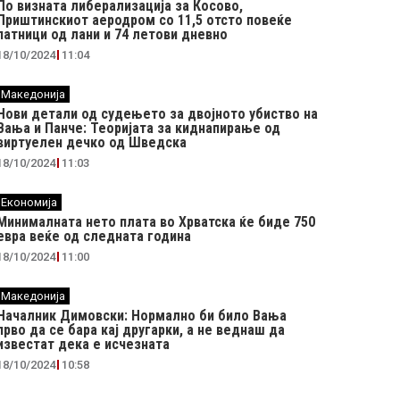
По визната либерализација за Косово,
Приштинскиот аеродром со 11,5 отсто повеќе
патници од лани и 74 летови дневно
18/10/2024
11:04
Македонија
Нови детали од судењето за двојното убиство на
Вања и Панче: Теоријата за киднапирање од
виртуелен дечко од Шведска
18/10/2024
11:03
Економија
Минималната нето плата во Хрватска ќе биде 750
евра веќе од следната година
18/10/2024
11:00
Македонија
Началник Димовски: Нормално би било Вања
прво да се бара кај другарки, а не веднаш да
известат дека е исчезната
18/10/2024
10:58