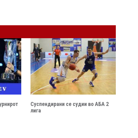
урнирот
Суспендирани се судии во АБА 2
лига