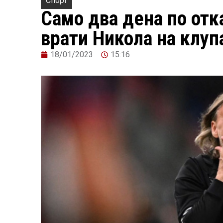
Спорт
Само два дена по отк
врати Никола на клуп
18/01/2023
15:16