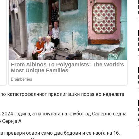
 по катастрофалниот прволигашки пораз во неделата
а 2024
година
, а на клупата на клубот од Салерно седна
 Серија А.
натпревари освои само два бодови и
се
наоѓа на 16.