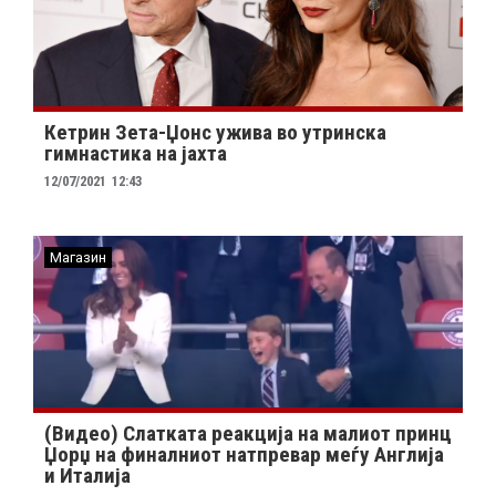
Кетрин Зета-Џонс ужива во утринска
гимнастика на јахта
12/07/2021
12:43
Магазин
(Видео) Слатката реакција на малиот принц
Џорџ на финалниот натпревар меѓу Англија
и Италија