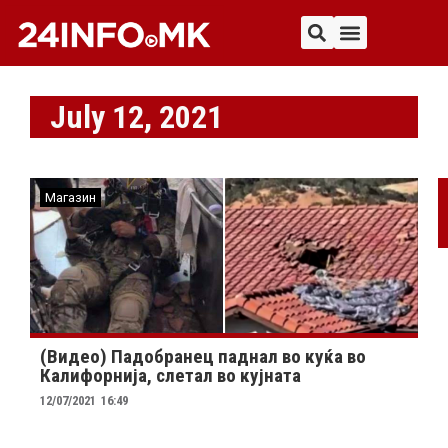
July 12, 2021
Магазин
(Видео) Падобранец паднал во куќа во
Калифорнија, слетал во кујната
12/07/2021
16:49