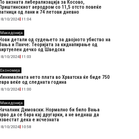
По визната либерализација за Косово,
Приштинскиот аеродром со 11,5 отсто повеќе
патници од лани и 74 летови дневно
18/10/2024
11:04
Македонија
Нови детали од судењето за двојното убиство на
Вања и Панче: Теоријата за киднапирање од
виртуелен дечко од Шведска
18/10/2024
11:03
Економија
Минималната нето плата во Хрватска ќе биде 750
евра веќе од следната година
18/10/2024
11:00
Македонија
Началник Димовски: Нормално би било Вања
прво да се бара кај другарки, а не веднаш да
известат дека е исчезната
18/10/2024
10:58