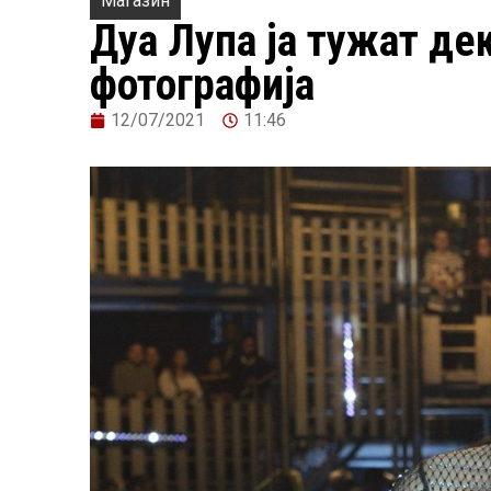
Магазин
Дуа Лупа ја тужат де
фотографија
12/07/2021
11:46