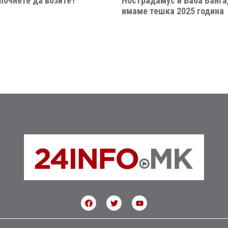
почнете да возите?
Нострадамус и Баба Ванѓа,
имаме тешка 2025 година