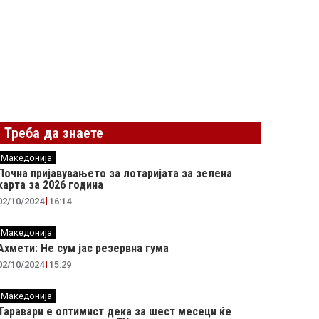
Треба да знаете
Македонија
Почна пријавувањето за лотаријата за зелена
карта за 2026 година
02/10/2024
16:14
Македонија
Ахмети: Не сум јас резервна гума
02/10/2024
15:29
Македонија
Таравари e oптимист дека за шест месеци ќе