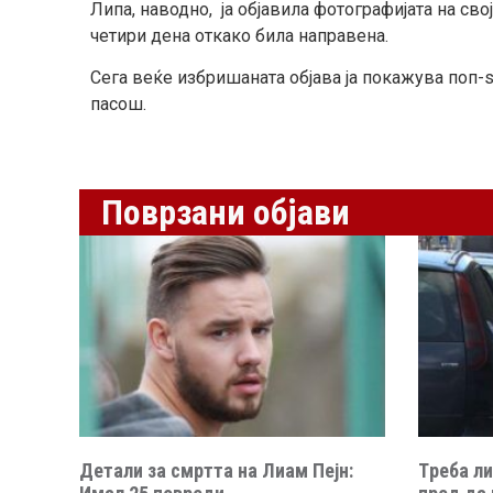
Липа, наводно, ја објавила фотографијата на св
четири дена откако била направена.
Сега веќе избришаната објава ја покажува поп-
пасош.
Поврзани објави
Детали за смртта на Лиам Пејн:
Tреба ли