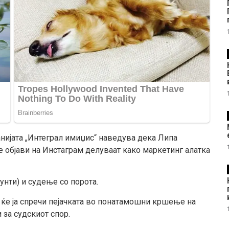
нијата „Интеграл имиџис“ наведува дека Липа
е објави на Инстаграм делуваат како маркетинг алатка
унти) и судење со порота.
ја ќе ја спречи пејачката во понатамошни кршење на
 за судскиот спор.