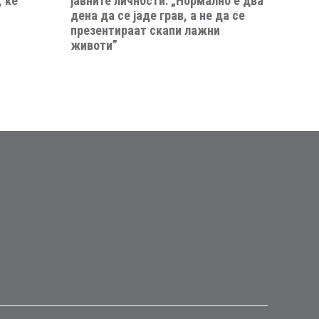
 ќе
јавните личности: „Нормално е два
дена да се јаде грав, а не да се
презентираат скапи лажни
животи”