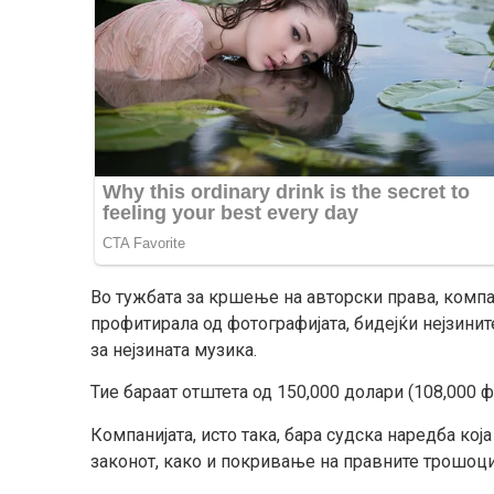
Во тужбата за кршење на авторски права, компа
профитирала од фотографијата, бидејќи нејзинит
за нејзината музика.
Тие бараат отштета од 150,000 долари (108,000 ф
Компанијата, исто така, бара судска наредба ко
законот, како и покривање на правните трошоци