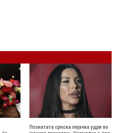
Познатата српска пејачка удри по