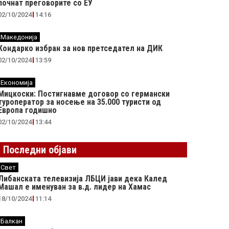
почнат преговорите со ЕУ
02/10/2024
14:16
Македонија
Кондарко избран за нов претседател на ДИК
02/10/2024
13:59
Економија
Мицкоски: Постигнавме договор со германски
туроператор за носење на 35.000 туристи од
Европа годишно
02/10/2024
13:44
Последни објави
Свет
Либанската телевизија ЛБЦИ јави дека Калед
Машал е именуван за в.д. лидер на Хамас
18/10/2024
11:14
Балкан