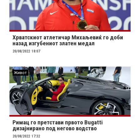
Хрватскиот атлетичар Михаљевиќ го доби
назад изгубениот златен медал
20/08/2022
18:07
Живот
Римац го претстави првото Bugatti
дизајнирано под негово водство
20/08/2022
17:32