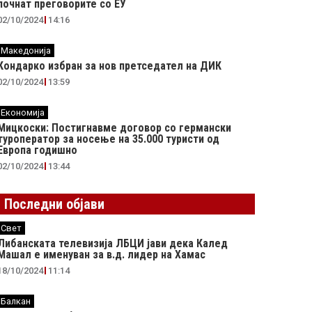
почнат преговорите со ЕУ
02/10/2024
14:16
Македонија
Кондарко избран за нов претседател на ДИК
02/10/2024
13:59
Економија
Мицкоски: Постигнавме договор со германски
туроператор за носење на 35.000 туристи од
Европа годишно
02/10/2024
13:44
Последни објави
Свет
Либанската телевизија ЛБЦИ јави дека Калед
Машал е именуван за в.д. лидер на Хамас
18/10/2024
11:14
Балкан