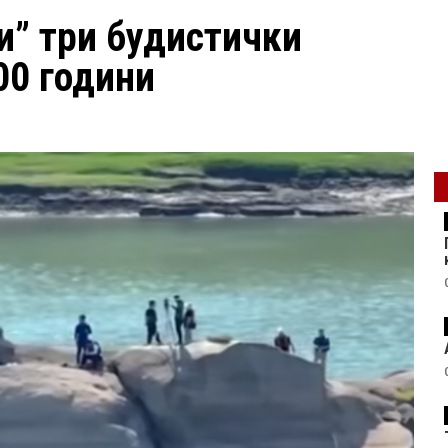
и” три будистички
00 години