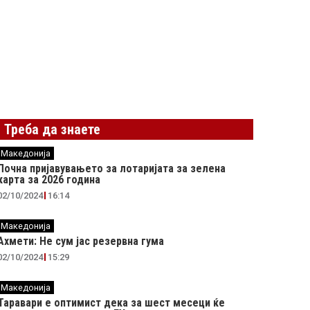
Треба да знаете
Македонија
Почна пријавувањето за лотаријата за зелена
карта за 2026 година
02/10/2024
16:14
Македонија
Ахмети: Не сум јас резервна гума
02/10/2024
15:29
Македонија
Таравари e oптимист дека за шест месеци ќе