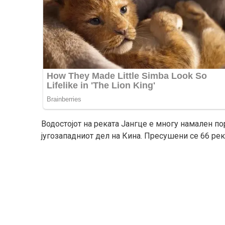
Водостојот на реката Јангце е многу намален по
југозападниот дел на Кина. Пресушени се 66 рек