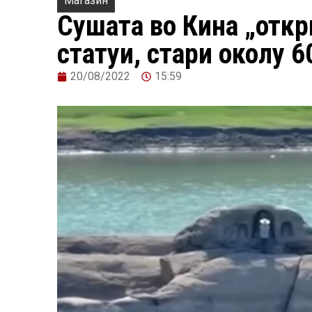
Магазин
Сушата во Кина „откр
статуи, стари околу 6
20/08/2022
15:59