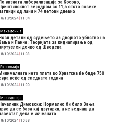
По визната либерализација за Косово,
Приштинскиот аеродром со 11,5 отсто повеќе
патници од лани и 74 летови дневно
18/10/2024
11:04
Македонија
Нови детали од судењето за двојното убиство на
Вања и Панче: Теоријата за киднапирање од
виртуелен дечко од Шведска
18/10/2024
11:03
Економија
Минималната нето плата во Хрватска ќе биде 750
евра веќе од следната година
18/10/2024
11:00
Македонија
Началник Димовски: Нормално би било Вања
прво да се бара кај другарки, а не веднаш да
известат дека е исчезната
18/10/2024
10:58