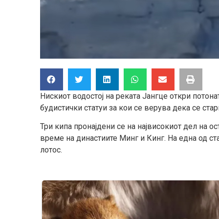
Нискиот водостој на реката Јангце откри потона
будистички статуи за кои се верува дека се стар
Три кипа пронајдени се на највисокиот дел на о
време на династиите Минг и Кинг. На една од ст
лотос.