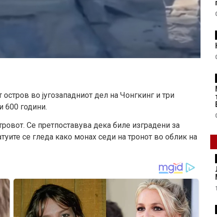
т остров во југозападниот дел на Чонгкинг и три
и 600 години.
стровот. Се претпоставува дека биле изградени за
атуите се гледа како монах седи на тронот во облик на